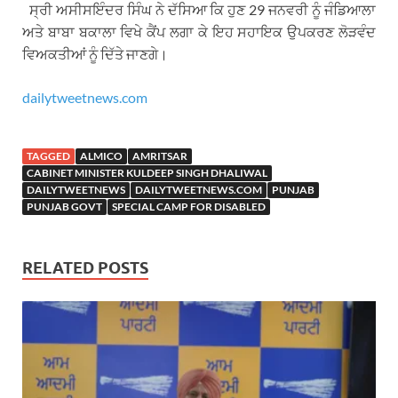
ਸ੍ਰੀ ਅਸੀਸਇੰਦਰ ਸਿੰਘ ਨੇ ਦੱਸਿਆ ਕਿ ਹੁਣ 29 ਜਨਵਰੀ ਨੂੰ ਜੰਡਿਆਲਾ
ਅਤੇ ਬਾਬਾ ਬਕਾਲਾ ਵਿਖੇ ਕੈਂਪ ਲਗਾ ਕੇ ਇਹ ਸਹਾਇਕ ਉਪਕਰਣ ਲੋੜਵੰਦ
ਵਿਅਕਤੀਆਂ ਨੂੰ ਦਿੱਤੇ ਜਾਣਗੇ।
dailytweetnews.com
TAGGED
ALMICO
AMRITSAR
CABINET MINISTER KULDEEP SINGH DHALIWAL
DAILYTWEETNEWS
DAILYTWEETNEWS.COM
PUNJAB
PUNJAB GOVT
SPECIAL CAMP FOR DISABLED
RELATED POSTS