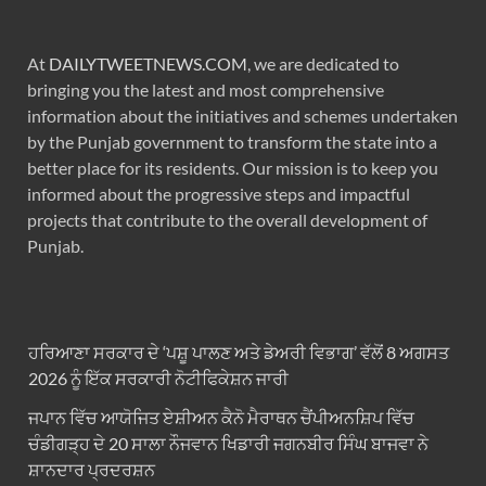
At
DAILYTWEETNEWS.COM
, we are dedicated to
bringing you the latest and most comprehensive
information about the initiatives and schemes undertaken
by the Punjab government to transform the state into a
better place for its residents. Our mission is to keep you
informed about the progressive steps and impactful
projects that contribute to the overall development of
Punjab.
ਹਰਿਆਣਾ ਸਰਕਾਰ ਦੇ ‘ਪਸ਼ੂ ਪਾਲਣ ਅਤੇ ਡੇਅਰੀ ਵਿਭਾਗ’ ਵੱਲੋਂ 8 ਅਗਸਤ
2026 ਨੂੰ ਇੱਕ ਸਰਕਾਰੀ ਨੋਟੀਫਿਕੇਸ਼ਨ ਜਾਰੀ
ਜਪਾਨ ਵਿੱਚ ਆਯੋਜਿਤ ਏਸ਼ੀਅਨ ਕੈਨੋ ਮੈਰਾਥਨ ਚੈਂਪੀਅਨਸ਼ਿਪ ਵਿੱਚ
ਚੰਡੀਗੜ੍ਹ ਦੇ 20 ਸਾਲਾ ਨੌਜਵਾਨ ਖਿਡਾਰੀ ਜਗਨਬੀਰ ਸਿੰਘ ਬਾਜਵਾ ਨੇ
ਸ਼ਾਨਦਾਰ ਪ੍ਰਦਰਸ਼ਨ