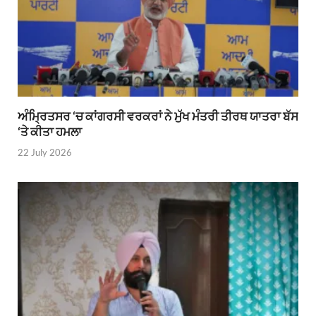
ਅੰਮ੍ਰਿਤਸਰ ‘ਚ ਕਾਂਗਰਸੀ ਵਰਕਰਾਂ ਨੇ ਮੁੱਖ ਮੰਤਰੀ ਤੀਰਥ ਯਾਤਰਾ ਬੱਸ
‘ਤੇ ਕੀਤਾ ਹਮਲਾ
22 July 2026