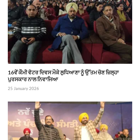
16ਵੇਂ ਕੌਮੀ ਵੋਟਰ ਦਿਵਸ ਮੌਕੇ ਲੁਧਿਆਣਾ ਨੂੰ ਉੱਤਮ ਚੋਣ ਜ਼ਿਲ੍ਹਾ
ਪੁਰਸਕਾਰ ਨਾਲ ਨਿਵਾਜਿਆ
25 January 2026