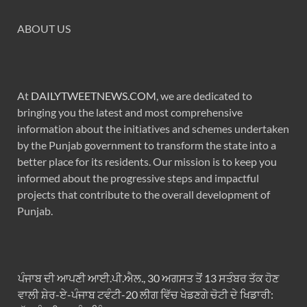
ABOUT US
At
DAILYTWEETNEWS.COM
, we are dedicated to
bringing you the latest and most comprehensive
information about the initiatives and schemes undertaken
by the Punjab government to transform the state into a
better place for its residents. Our mission is to keep you
informed about the progressive steps and impactful
projects that contribute to the overall development of
Punjab.
ਪੰਜਾਬ ਦੀ ਆਪਣੀ ਆਈ.ਪੀ.ਐਲ., 30 ਅਗਸਤ ਤੋਂ 13 ਸਤੰਬਰ ਤੱਕ ਹੋਣ
ਵਾਲੀ ਸ਼ੇਰ-ਏ-ਪੰਜਾਬ ਟਵੰਟੀ-20 ਲੀਗ ਵਿੱਚ ਖੇਡਣਗੇ ਚੋਟੀ ਦੇ ਖਿਡਾਰੀ: