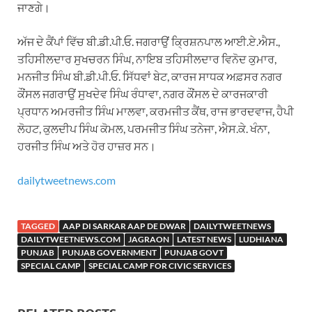
ਜਾਣਗੇ।
ਅੱਜ ਦੇ ਕੈਂਪਾਂ ਵਿੱਚ ਬੀ.ਡੀ.ਪੀ.ਓ. ਜਗਰਾਉਂ ਕ੍ਰਿਸ਼ਨਪਾਲ ਆਈ.ਏ.ਐਸ.,
ਤਹਿਸੀਲਦਾਰ ਸੁਖਚਰਨ ਸਿੰਘ, ਨਾਇਬ ਤਹਿਸੀਲਦਾਰ ਵਿਨੋਦ ਕੁਮਾਰ,
ਮਨਜੀਤ ਸਿੰਘ ਬੀ.ਡੀ.ਪੀ.ਓ. ਸਿੱਧਵਾਂ ਬੇਟ, ਕਾਰਜ ਸਾਧਕ ਅਫ਼ਸਰ ਨਗਰ
ਕੌਂਸਲ ਜਗਰਾਉਂ ਸੁਖਦੇਵ ਸਿੰਘ ਰੰਧਾਵਾ, ਨਗਰ ਕੌਂਸਲ ਦੇ ਕਾਰਜਕਾਰੀ
ਪ੍ਰਧਾਨ ਅਮਰਜੀਤ ਸਿੰਘ ਮਾਲਵਾ, ਕਰਮਜੀਤ ਕੈਂਥ, ਰਾਜ ਭਾਰਦਵਾਜ, ਹੈਪੀ
ਲੋਹਟ, ਕੁਲਦੀਪ ਸਿੰਘ ਕੋਮਲ, ਪਰਮਜੀਤ ਸਿੰਘ ਤਨੇਜਾ, ਐਸ.ਕੇ. ਖੰਨਾ,
ਹਰਜੀਤ ਸਿੰਘ ਅਤੇ ਹੋਰ ਹਾਜ਼ਰ ਸਨ।
dailytweetnews.com
TAGGED
AAP DI SARKAR AAP DE DWAR
DAILYTWEETNEWS
DAILYTWEETNEWS.COM
JAGRAON
LATEST NEWS
LUDHIANA
PUNJAB
PUNJAB GOVERNMENT
PUNJAB GOVT
SPECIAL CAMP
SPECIAL CAMP FOR CIVIC SERVICES