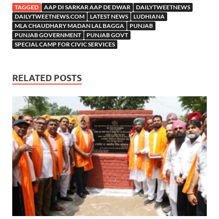
TAGGED
AAP DI SARKAR AAP DE DWAR
DAILYTWEETNEWS
DAILYTWEETNEWS.COM
LATEST NEWS
LUDHIANA
MLA CHAUDHARY MADAN LAL BAGGA
PUNJAB
PUNJAB GOVERNMENT
PUNJAB GOVT
SPECIAL CAMP FOR CIVIC SERVICES
RELATED POSTS