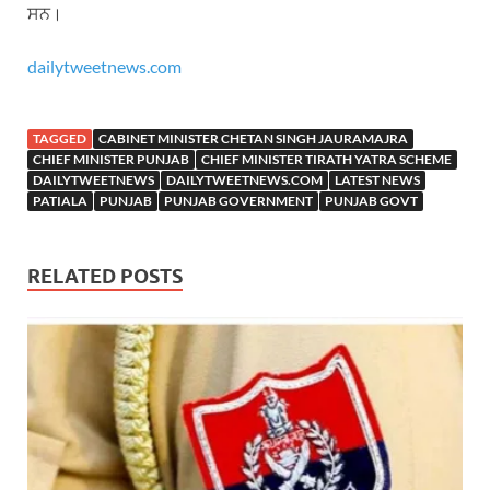
ਸਨ।
dailytweetnews.com
TAGGED
CABINET MINISTER CHETAN SINGH JAURAMAJRA
CHIEF MINISTER PUNJAB
CHIEF MINISTER TIRATH YATRA SCHEME
DAILYTWEETNEWS
DAILYTWEETNEWS.COM
LATEST NEWS
PATIALA
PUNJAB
PUNJAB GOVERNMENT
PUNJAB GOVT
RELATED POSTS