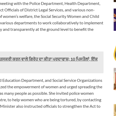
meeting with the Police Department, Health Department,
Officials of District Legal Services, and various non-
of women’s welfare, the Social Security Women and Child
d various departments to work collaboratively to implement
and transparently at the ground level to benefit the
 ਤਸਕਰੀ ਕਰਨ ਵਾਲੇ ਗਿਰੋਹ ਦਾ ਕੀਤਾ ਪਰਦਾਫਾਸ਼; 10 ਪਿਸਤੌਲਾਂ, ਇੱਕ
nd Education Department, and Social Service Organizations
asized the empowerment of women and urged spreading the
as many people as possible. She invited police women
ntre, to help women who are being tortured, by contacting
inister also instructed officials to strengthen the Act to