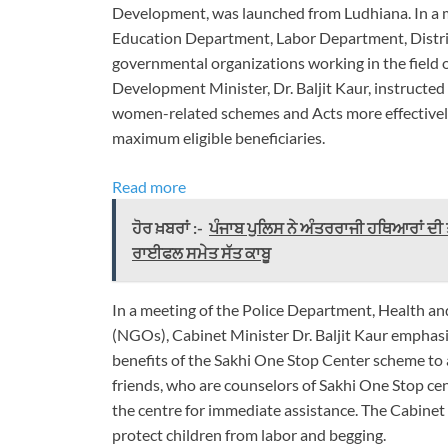
Development, was launched from Ludhiana. In a 
Education Department, Labor Department, District 
governmental organizations working in the field 
Development Minister, Dr. Baljit Kaur, instructe
women-related schemes and Acts more effectively 
maximum eligible beneficiaries.
Read more
ਹੋਰ ਖ਼ਬਰਾਂ :-
ਪੰਜਾਬ ਪੁਲਿਸ ਨੇ ਅੰਤਰਰਾਜੀ ਹਥਿਆਰਾਂ ਦੀ
ਰਾਈਫਲ ਸਮੇਤ ਸੱਤ ਕਾਬੂ
In a meeting of the Police Department, Health a
(NGOs), Cabinet Minister Dr. Baljit Kaur emph
benefits of the Sakhi One Stop Center scheme to 
friends, who are counselors of Sakhi One Stop ce
the centre for immediate assistance. The Cabinet M
protect children from labor and begging.