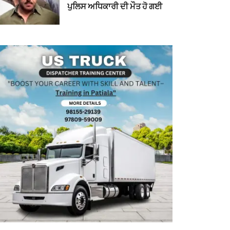
ਪੁਲਿਸ ਅਧਿਕਾਰੀ ਦੀ ਮੌਤ ਹੋ ਗਈ