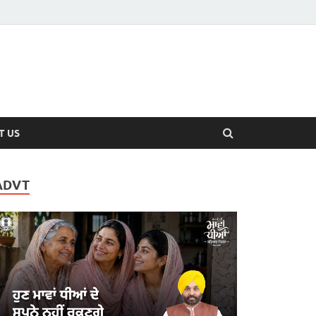
T US
ADVT