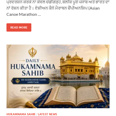
ਪ੍ਰਦਰਸ਼ਨ ਕਰਕੇ ਨਾ ਕੇਵਲ ਚੰਡੀਗੜ੍ਹ, ਬਲਕਿ ਪੂਰੇ ਪੰਜਾਬ ਅਤੇ ਭਾਰਤ ਦਾ
ਨਾਂ ਰੋਸ਼ਨ ਕੀਤਾ ਹੈ। ਏਸ਼ੀਅਨ ਕੈਨੋ ਮੈਰਾਥਨ ਚੈਂਪੀਅਨਸ਼ਿਪ (Asian
Canoe Marathon …
READ MORE
HUKAMNAMA SAHIB
/
LATEST NEWS