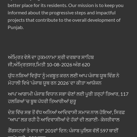
better place for its residents. Our mission is to keep you
informed about the progressive steps and impactful
projects that contribute to the overall development of
Punjab.
ਅੰਮ੍ਰਿਤ ਵੇਲੇ ਦਾ ਹੁਕਮਨਾਮਾ ਸ੍ਰੀ ਦਰਬਾਰ ਸਾਹਿਬ
ਜੀ,ਅੰਮ੍ਰਿਤਸਰ,ਮਿਤੀ 10-08-2026 ਅੰਗ 620
ਯੁੱਧ ਨਸ਼ਿਆਂ ਵਿਰੁੱਧ’ ਨੂੰ ਮਜ਼ਬੂਤ ਕਰਨ ਲਈ ਆਪ ਪੰਜਾਬ ਯੂਥ ਵਿੰਗ ਨੇ
ਮੋਹਾਲੀ ਵਿਖੇ ‘ਪੰਜਾਬ ਯੂਥ ਰਨ 2026’ ਦਾ ਕੀਤਾ ਆਯੋਜਨ
ਆਪ’ ਆਗਾਮੀ ਪੰਜਾਬ ਵਿਧਾਨ ਸਭਾ ਚੋਣਾਂ ਲਈ ਪੂਰੀ ਤਰ੍ਹਾਂ ਤਿਆਰ, 117
ਹਲਕਿਆਂ ‘ਚ ਬੂਥ ਪੱਧਰੀ ਤਿਆਰੀਆਂ ਸ਼ੁਰੂ
ਦੇਸ਼ ਵਿੱਚ ਸਭ ਤੋਂ ਵੱਧ ਅਨਿਆਂ ਆਦਿਵਾਸੀ ਸਮਾਜ ਨਾਲ ਹੋਇਆ, ਸਿਰਫ਼
‘‘ਆਪ’’ ਲੜ ਰਹੀ ਹੈ ਆਦਿਵਾਸੀਆਂ ਦੇ ਹੱਕਾਂ ਦੀ ਲੜਾਈ- ਕੇਜਰੀਵਾਲ
ਗੈਂਗਸਟਰਾਂ ਤੇ ਵਾਰ ਦਾ 201ਵਾਂ ਦਿਨ: ਪੰਜਾਬ ਪੁਲਿਸ ਵੱਲੋਂ 597 ਥਾਈਂ