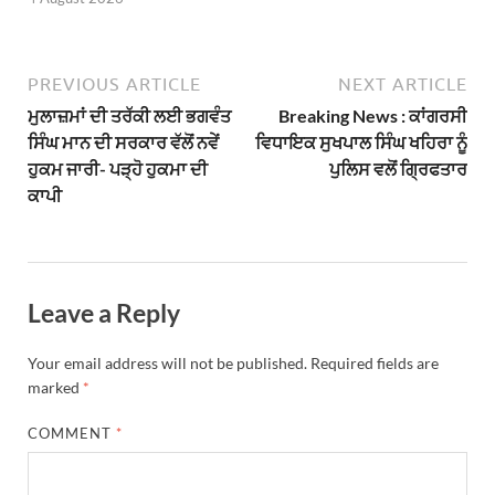
PREVIOUS ARTICLE
NEXT ARTICLE
ਮੁਲਾਜ਼ਮਾਂ ਦੀ ਤਰੱਕੀ ਲਈ ਭਗਵੰਤ
Breaking News : ਕਾਂਗਰਸੀ
ਸਿੰਘ ਮਾਨ ਦੀ ਸਰਕਾਰ ਵੱਲੋਂ ਨਵੇਂ
ਵਿਧਾਇਕ ਸੁਖਪਾਲ ਸਿੰਘ ਖਹਿਰਾ ਨੂੰ
ਹੁਕਮ ਜਾਰੀ- ਪੜ੍ਹੋ ਹੁਕਮਾ ਦੀ
ਪੁਲਿਸ ਵਲੋਂ ਗ੍ਰਿਫਤਾਰ
ਕਾਪੀ
Leave a Reply
Your email address will not be published.
Required fields are
marked
*
COMMENT
*