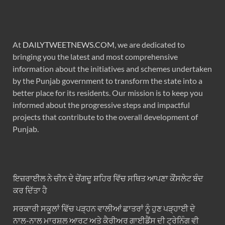
At
DAILYTWEETNEWS.COM
, we are dedicated to
bringing you the latest and most comprehensive
information about the initiatives and schemes undertaken
by the Punjab government to transform the state into a
better place for its residents. Our mission is to keep you
informed about the progressive steps and impactful
projects that contribute to the overall development of
Punjab.
ਇਜ਼ਰਾਈਲ ਨੇ ਚੀਨ ਦੇ ਚੇਂਗਦੂ ਸ਼ਹਿਰ ਵਿੱਚ ਸਥਿਤ ਆਪਣਾ ਕੌਂਸਲੇਟ ਬੰਦ
ਕਰ ਦਿੱਤਾ ਹੈ
ਸਰਕਾਰੀ ਸਕੂਲਾਂ ਵਿੱਚ ਪੜ੍ਹਨ ਵਾਲੀਆਂ ਛਾਤਰਾਂ ਨੂੰ ਹੁਣ ਪੜ੍ਹਾਈ ਦੇ
ਨਾਲ-ਨਾਲ ਮਾਰਸ਼ਲ ਆਰਟ ਅਤੇ ਕੈਰੀਅਰ ਗਾਈਡੈਂਸ ਦੀ ਟ੍ਰੇਨਿੰਗ ਵੀ