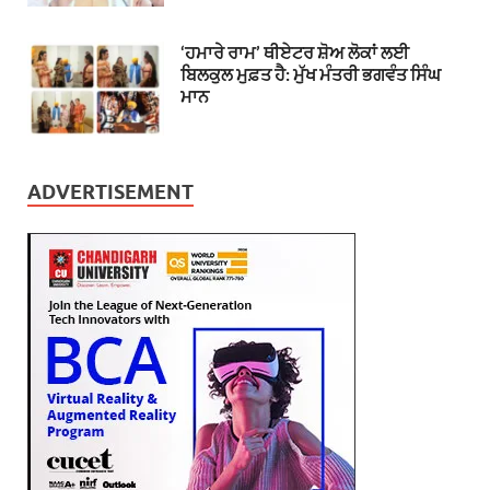
‘ਹਮਾਰੇ ਰਾਮ’ ਥੀਏਟਰ ਸ਼ੋਅ ਲੋਕਾਂ ਲਈ
ਬਿਲਕੁਲ ਮੁਫ਼ਤ ਹੈ: ਮੁੱਖ ਮੰਤਰੀ ਭਗਵੰਤ ਸਿੰਘ
ਮਾਨ
ADVERTISEMENT