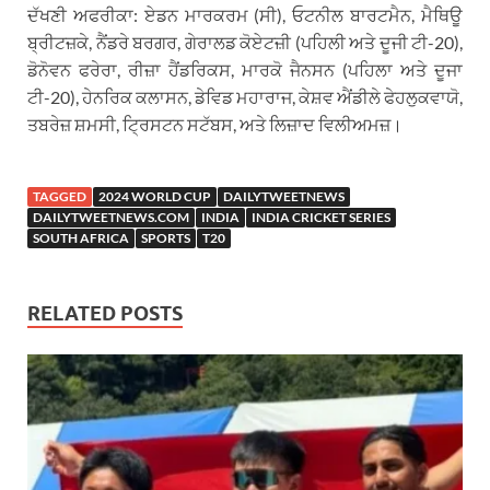
ਦੱਖਣੀ ਅਫਰੀਕਾ: ਏਡਨ ਮਾਰਕਰਮ (ਸੀ), ਓਟਨੀਲ ਬਾਰਟਮੈਨ, ਮੈਥਿਊ
ਬ੍ਰੀਟਜ਼ਕੇ, ਨੈਂਡਰੇ ਬਰਗਰ, ਗੇਰਾਲਡ ਕੋਏਟਜ਼ੀ (ਪਹਿਲੀ ਅਤੇ ਦੂਜੀ ਟੀ-20),
ਡੋਨੋਵਨ ਫਰੇਰਾ, ਰੀਜ਼ਾ ਹੈਂਡਰਿਕਸ, ਮਾਰਕੋ ਜੈਨਸਨ (ਪਹਿਲਾ ਅਤੇ ਦੂਜਾ
ਟੀ-20), ਹੇਨਰਿਕ ਕਲਾਸਨ, ਡੇਵਿਡ ਮਹਾਰਾਜ, ਕੇਸ਼ਵ ਐਂਡੀਲੇ ਫੇਹਲੁਕਵਾਯੋ,
ਤਬਰੇਜ਼ ਸ਼ਮਸੀ, ਟ੍ਰਿਸਟਨ ਸਟੱਬਸ, ਅਤੇ ਲਿਜ਼ਾਦ ਵਿਲੀਅਮਜ਼।
TAGGED
2024 WORLD CUP
DAILYTWEETNEWS
DAILYTWEETNEWS.COM
INDIA
INDIA CRICKET SERIES
SOUTH AFRICA
SPORTS
T20
RELATED POSTS