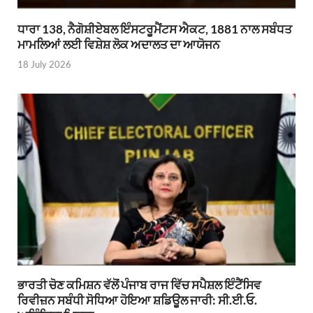
ਧਾਰਾ 138, ਨੈਗੋਸ਼ੀਏਬਲ ਇੰਸਟਰੂਮੈਂਟਸ ਐਕਟ, 1881 ਨਾਲ ਸਬੰਧਤ
ਮਾਮਲਿਆਂ ਲਈ ਵਿਸ਼ੇਸ਼ ਲੋਕ ਅਦਾਲਤ ਦਾ ਆਯੋਜਨ
18 July 2026
ਭਾਰਤੀ ਚੋਣ ਕਮਿਸ਼ਨ ਵੱਲੋਂ ਪੰਜਾਬ ਰਾਜ ਵਿੱਚ ਸਪੈਸ਼ਲ ਇੰਟੈਂਸਿਵ
ਰਿਵੀਜ਼ਨ ਸਬੰਧੀ ਸੋਧਿਆ ਹੋਇਆ ਸ਼ਡਿਊਲ ਜਾਰੀ: ਸੀ.ਈ.ਓ.