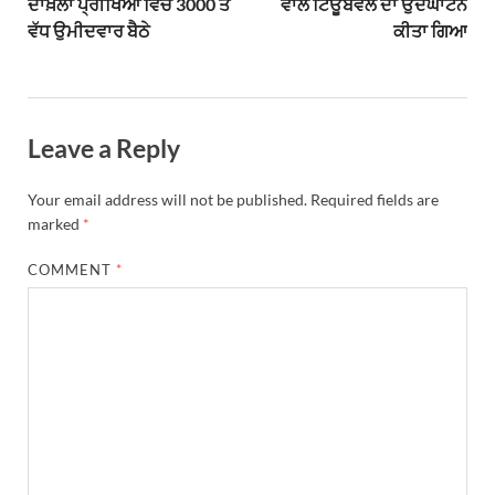
ਦਾਖ਼ਲਾ ਪ੍ਰੀਖਿਆ ਵਿੱਚ 3000 ਤੋਂ
ਵਾਲੇ ਟਿਊਬਵੈੱਲ ਦਾ ਉਦਘਾਟਨ
ਵੱਧ ਉਮੀਦਵਾਰ ਬੈਠੇ
ਕੀਤਾ ਗਿਆ
Leave a Reply
Your email address will not be published.
Required fields are
marked
*
COMMENT
*