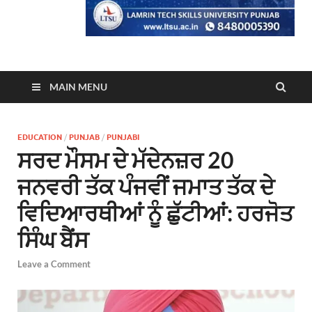
MAIN MENU
EDUCATION
/
PUNJAB
/
PUNJABI
ਸਰਦ ਮੌਸਮ ਦੇ ਮੱਦੇਨਜ਼ਰ 20
ਜਨਵਰੀ ਤੱਕ ਪੰਜਵੀਂ ਜਮਾਤ ਤੱਕ ਦੇ
ਵਿਦਿਆਰਥੀਆਂ ਨੂੰ ਛੁੱਟੀਆਂ: ਹਰਜੋਤ
ਸਿੰਘ ਬੈਂਸ
Leave a Comment