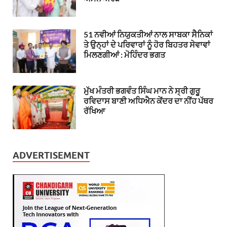
51 ਨਵੀਆਂ ਨਿਯੁਕਤੀਆਂ ਨਾਲ ਸਾਬਕਾ ਸੈਨਿਕਾਂ
ਤੇ ਉਨ੍ਹਾਂ ਦੇ ਪਰਿਵਾਰਾਂ ਨੂੰ ਹੋਰ ਬਿਹਤਰ ਸੇਵਾਵਾਂ
ਮਿਲਣਗੀਆਂ : ਮੋਹਿੰਦਰ ਭਗਤ
ਮੁੱਖ ਮੰਤਰੀ ਭਗਵੰਤ ਸਿੰਘ ਮਾਨ ਨੇ ਸ੍ਰੀ ਗੁਰੂ
ਰਵਿਦਾਸ ਬਾਣੀ ਅਧਿਐਨ ਕੇਂਦਰ ਦਾ ਨੀਂਹ ਪੱਥਰ
ਰੱਖਿਆ
ADVERTISEMENT