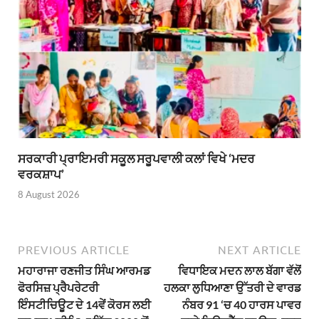
ਸਰਕਾਰੀ ਪ੍ਰਾਇਮਰੀ ਸਕੂਲ ਸਰੂਪਵਾਲੀ ਕਲਾਂ ਵਿਖੇ ‘ਮਦਰ
ਵਰਕਸ਼ਾਪ’
8 August 2026
PREVIOUS ARTICLE
NEXT ARTICLE
ਮਹਾਰਾਜਾ ਰਣਜੀਤ ਸਿੰਘ ਆਰਮਡ
ਵਿਧਾਇਕ ਮਦਨ ਲਾਲ ਬੱਗਾ ਵੱਲੋਂ
ਫੋਰਸਿਜ਼ ਪ੍ਰੈਪਰੇਟਰੀ
ਹਲਕਾ ਲੁਧਿਆਣਾ ਉੱਤਰੀ ਦੇ ਵਾਰਡ
ਇੰਸਟੀਚਿਊਟ ਦੇ 14ਵੇਂ ਕੋਰਸ ਲਈ
ਨੰਬਰ 91 ‘ਚ 40 ਹਾਰਸ ਪਾਵਰ