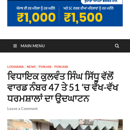
MAIN MENU
LUDHIANA
/
NEWS
/
PUNJAB
/
PUNJABI
ਵਿਧਾਇਕ ਕੁਲਵੰਤ ਸਿੰਘ ਸਿੱਧੂ ਵੱਲੋਂ
ਵਾਰਡ ਨੰਬਰ 47 ਤੇ 51 ‘ਚ ਵੱਖ-ਵੱਖ
ਧਰਮਸ਼ਾਲਾਂ ਦਾ ਉਦਘਾਟਨ
Leave a Comment