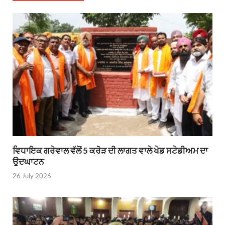
ਵਿਧਾਇਕ ਗਰੇਵਾਲ ਵੱਲੋਂ 5 ਕਰੋੜ ਦੀ ਲਾਗਤ ਵਾਲੇ ਖੇਡ ਸਟੇਡੀਅਮ ਦਾ
ਉਦਘਾਟਨ
26 July 2026