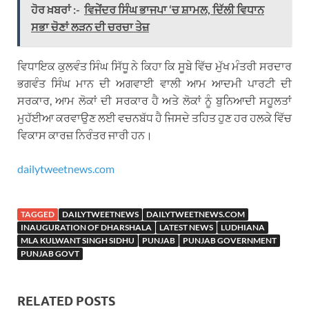
ਹੋਰ ਖ਼ਬਰਾਂ :-
ਵਿਜੇਂਦਰ ਸਿੰਘ ਭਾਜਪਾ ‘ਚ ਸ਼ਾਮਲ, ਦਿੱਲੀ ਵਿਧਾਨ
ਸਭਾ ਚੋਣਾਂ ਲੜਨ ਦੀ ਚਰਚਾ ਤੇਜ਼
ਵਿਧਾਇਕ ਕੁਲਵੰਤ ਸਿੰਘ ਸਿੱਧੂ ਨੇ ਕਿਹਾ ਕਿ ਸੂਬੇ ਵਿੱਚ ਮੁੱਖ ਮੰਤਰੀ ਸਰਦਾਰ
ਭਗਵੰਤ ਸਿੰਘ ਮਾਨ ਦੀ ਅਗਵਾਈ ਵਾਲੀ ਆਮ ਆਦਮੀ ਪਾਰਟੀ ਦੀ
ਸਰਕਾਰ, ਆਮ ਲੋਕਾਂ ਦੀ ਸਰਕਾਰ ਹੈ ਅਤੇ ਲੋਕਾਂ ਨੂੰ ਬੁਨਿਆਦੀ ਸਹੂਲਤਾਂ
ਮੁਹੱਈਆ ਕਰਵਾਉਣ ਲਈ ਵਚਨਬੱਧ ਹੈ ਜਿਸਦੇ ਤਹਿਤ ਹੁਣ ਹਰ ਹਲਕੇ ਵਿੱਚ
ਵਿਕਾਸ ਕਾਰਜ਼ ਨਿਰੰਤਰ ਜਾਰੀ ਹਨ।
dailytweetnews.com
TAGGED
DAILYTWEETNEWS
DAILYTWEETNEWS.COM
INAUGURATION OF DHARSHALA
LATEST NEWS
LUDHIANA
MLA KULWANT SINGH SIDHU
PUNJAB
PUNJAB GOVERNMENT
PUNJAB GOVT
RELATED POSTS