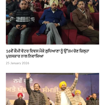
16ਵੇਂ ਕੌਮੀ ਵੋਟਰ ਦਿਵਸ ਮੌਕੇ ਲੁਧਿਆਣਾ ਨੂੰ ਉੱਤਮ ਚੋਣ ਜ਼ਿਲ੍ਹਾ
ਪੁਰਸਕਾਰ ਨਾਲ ਨਿਵਾਜਿਆ
25 January 2026