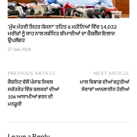
‘ਮੁੱਖ ਮੰਤਰੀ ਸਿਹਤ ਯੋਜਨਾ’ ਤਹਿਤ 6 ਮਹੀਨਿਆਂ ਵਿੱਚ 14,032
ਮਰੀਜ਼ਾਂ ਨੂੰ ਸਾਹ ਨਾਲ ਸਬੰਧਿਤ ਬੀਮਾਰੀਆਂ ਦਾ ਕੈਸ਼ਲੈੱਸ ਇਲਾਜ
ਉਪਲੱਬਧ
27 July 2026
PREVIOUS ARTICLE
NEXT ARTICLE
ਕੈਬਨਿਟ ਵੱਲੋਂ ਪੰਜਾਬ ਸਿਵਲ
ਮਾਲ ਵਿਭਾਗ ਦੀਆਂ ਬਹੁਤੀਆਂ
ਸਕੱਤਰੇਤ ਵਿੱਚ ਕਲਰਕਾਂ ਦੀਆਂ
ਸੇਵਾਵਾਂ ਆਨਲਾਈਨ ਹੋਈਆਂ
106 ਆਸਾਮੀਆਂ ਭਰਨ ਦੀ
ਮਨਜ਼ੂਰੀ
Leave a Reply