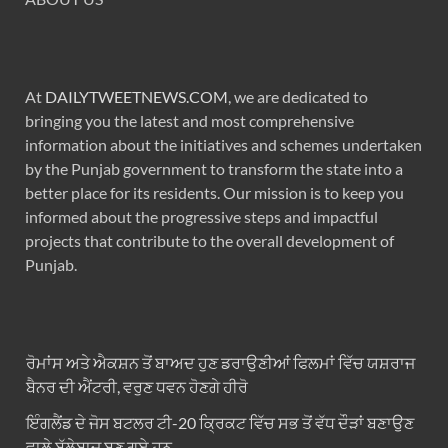
At
DAILYTWEETNEWS.COM
, we are dedicated to
bringing you the latest and most comprehensive
information about the initiatives and schemes undertaken
by the Punjab government to transform the state into a
better place for its residents. Our mission is to keep you
informed about the progressive steps and impactful
projects that contribute to the overall development of
Punjab.
ਰੋਮਾਂਸ ਅਤੇ ਐਕਸ਼ਨ ਤੋਂ ਬਾਅਦ ਹੁਣ ਡਰਾਉਣੀਆਂ ਫਿਲਮਾਂ ਵਿੱਚ ਯਸ਼ਰਾਜ
ਬੈਨਰ ਦੀ ਐਂਟਰੀ, ਵਰੁਣ ਧਵਨ ਹੋਣਗੇ ਹੀਰੋ
ਇੰਗਲੈਂਡ ਦੇ ਜੋਸ ਬਟਲਰ ਟੀ-20 ਕ੍ਰਿਕਟ ਵਿੱਚ ਸਭ ਤੋਂ ਵੱਧ ਦੌੜਾਂ ਬਣਾਉਣ
ਵਾਲੇ ਬੱਲੇਬਾਜ਼ ਬਣ ਗਏ ਹਨ