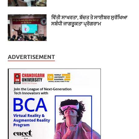
ਵਿੱਤੀ ਸਾਖਰਤਾ, ਬੱਚਤ ਤੇ ਸਾਈਬਰ ਸੁਰੱਖਿਆ
ਸਬੰਧੀ ਜਾਗਰੂਕਤਾ ਪ੍ਰੋਗਰਾਮ
ADVERTISEMENT