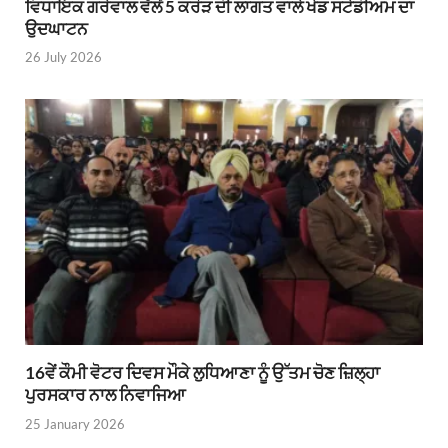
ਵਿਧਾਇਕ ਗਰੇਵਾਲ ਵੱਲੋਂ 5 ਕਰੋੜ ਦੀ ਲਾਗਤ ਵਾਲੇ ਖੇਡ ਸਟੇਡੀਅਮ ਦਾ
ਉਦਘਾਟਨ
26 July 2026
16ਵੇਂ ਕੌਮੀ ਵੋਟਰ ਦਿਵਸ ਮੌਕੇ ਲੁਧਿਆਣਾ ਨੂੰ ਉੱਤਮ ਚੋਣ ਜ਼ਿਲ੍ਹਾ
ਪੁਰਸਕਾਰ ਨਾਲ ਨਿਵਾਜਿਆ
25 January 2026