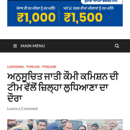
MAIN MENU
LUDHIANA
/
PUNJAB
/
PUNJABI
ਅਨੁਸੂਚਿਤ ਜਾਤੀ ਕੌਮੀ ਕਮਿਸ਼ਨ ਦੀ
ਟੀਮ ਵੱਲੋਂ ਜ਼ਿਲ੍ਹਾ ਲੁਧਿਆਣਾ ਦਾ
ਦੌਰਾ
Leave a Comment