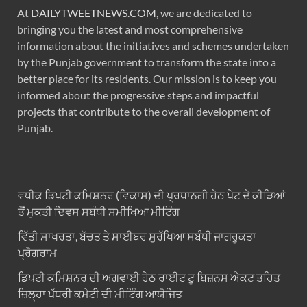
At
DAILYTWEETNEWS.COM
, we are dedicated to
bringing you the latest and most comprehensive
information about the initiatives and schemes undertaken
by the Punjab government to transform the state into a
better place for its residents. Our mission is to keep you
informed about the progressive steps and impactful
projects that contribute to the overall development of
Punjab.
ਵਧੀਕ ਡਿਪਟੀ ਕਮਿਸ਼ਨਰ (ਵਿਕਾਸ) ਦੀ ਪ੍ਰਧਾਨਗੀ ਹੇਠ ਪੇਟ ਦੇ ਕੀੜਿਆਂ
ਤੋਂ ਮੁਕਤੀ ਦਿਵਸ ਸਬੰਧੀ ਸਮੀਖਿਆ ਮੀਟਿੰਗ
ਵਿੱਤੀ ਸਾਖਰਤਾ, ਬੱਚਤ ਤੇ ਸਾਈਬਰ ਸੁਰੱਖਿਆ ਸਬੰਧੀ ਜਾਗਰੂਕਤਾ
ਪ੍ਰੋਗਰਾਮ
ਡਿਪਟੀ ਕਮਿਸ਼ਨਰ ਦੀ ਅਗਵਾਈ ਹੇਠ ਰਾਈਟ ਟੂ ਬਿਜ਼ਨਸ ਐਕਟ ਤਹਿਤ
ਜ਼ਿਲ੍ਹਾ ਪੱਧਰੀ ਕਮੇਟੀ ਦੀ ਮੀਟਿੰਗ ਆਯੋਜਿਤ