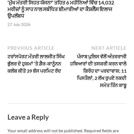
‘ਮੁੱਖ ਮੰਤਰੀ ਸਿਹਤ ਯੋਜਨਾ’ ਤਹਿਤ 6 ਮਹੀਨਿਆਂ ਵਿੱਚ 14,032
ਮਰੀਜ਼ਾਂ ਨੂੰ ਸਾਹ ਨਾਲ ਸਬੰਧਿਤ ਬੀਮਾਰੀਆਂ ਦਾ ਕੈਸ਼ਲੈੱਸ ਇਲਾਜ
ਉਪਲੱਬਧ
27 July 2026
PREVIOUS ARTICLE
NEXT ARTICLE
ਟਰਾਂਸਪੋਰਟ ਮੰਤਰੀ ਲਾਲਜੀਤ ਸਿੰਘ
ਪੰਜਾਬ ਪੁਲਿਸ ਵੱਲੋਂ ਅੰਤਰਰਾਜੀ
ਭੁੱਲਰ ਦੇ ਹੁਕਮਾਂ ‘ਤੇ ਗ਼ੈਰ-ਕਾਨੂੰਨਨ
ਹਥਿਆਰਾਂ ਦੀ ਤਸਕਰੀ ਕਰਨ ਵਾਲੇ
ਕਲੱਬ ਕੀਤੇ 39 ਬੱਸ ਪਰਮਿਟ ਰੱਦ
ਗਿਰੋਹ ਦਾ ਪਰਦਾਫਾਸ਼; 11
ਪਿਸਤੌਲਾਂ, 2 ਲੱਖ ਰੁਪਏ ਨਕਦੀ
ਸਮੇਤ ਤਿੰਨ ਕਾਬੂ
Leave a Reply
Your email address will not be published.
Required fields are