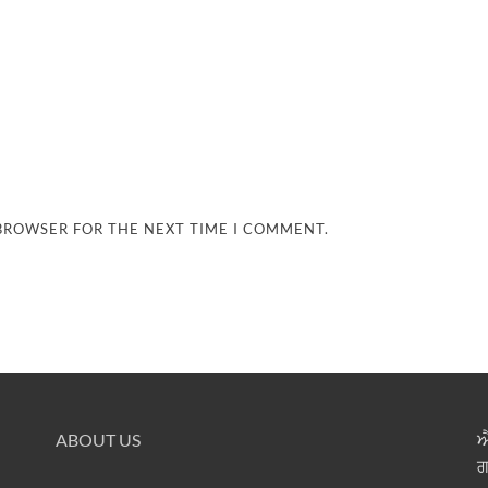
 BROWSER FOR THE NEXT TIME I COMMENT.
ABOUT US
ਐ
ਗ