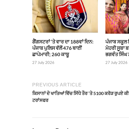
ਗੈਂਗਸਟਰਾਂ ‘ਤੇ ਵਾਰ ਦਾ 188ਵਾਂ ਦਿਨ:
ਪੰਜਾਬ ਸਕੂਲ 
ਪੰਜਾਬ ਪੁਲਿਸ ਵੱਲੋਂ 476 ਥਾਈਂ
ਮੋਹਰੀ ਸੂਬਾ 
ਛਾਪੇਮਾਰੀ; 260 ਕਾਬੂ
ਭਗਵੰਤ ਸਿੰਘ
27 July 2026
27 July 2026
PREVIOUS ARTICLE
ਕਿਸਾਨਾਂ ਦੇ ਖਾਤਿਆਂ ਵਿੱਚ ਸਿੱਧੇ ਤੌਰ ‘ਤੇ 5100 ਕਰੋੜ ਰੁਪਏ ਕੀ
ਟਰਾਂਸਫਰ