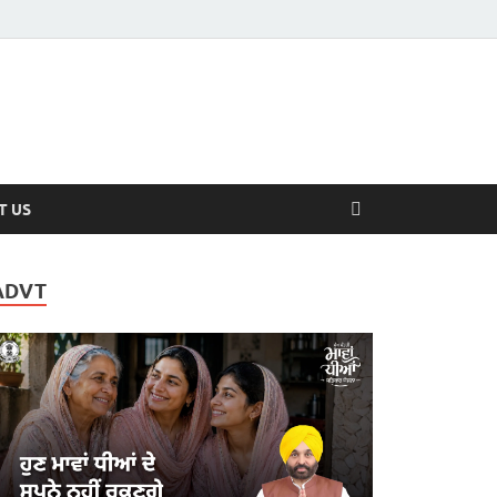
T US
ADVT