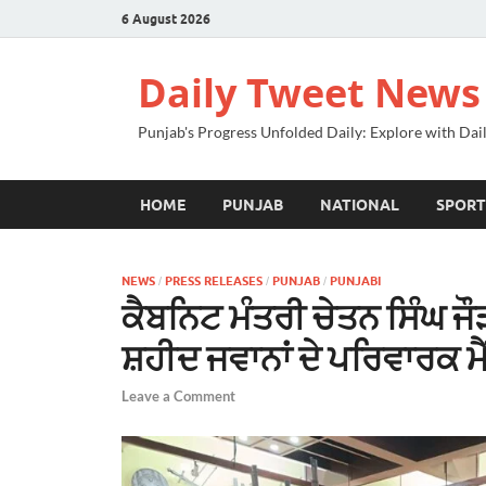
6 August 2026
Daily Tweet News
Punjab's Progress Unfolded Daily: Explore with Da
HOME
PUNJAB
NATIONAL
SPORT
NEWS
PRESS RELEASES
PUNJAB
PUNJABI
/
/
/
ਕੈਬਨਿਟ ਮੰਤਰੀ ਚੇਤਨ ਸਿੰਘ ਜੌ
ਸ਼ਹੀਦ ਜਵਾਨਾਂ ਦੇ ਪਰਿਵਾਰਕ ਮ
Leave a Comment