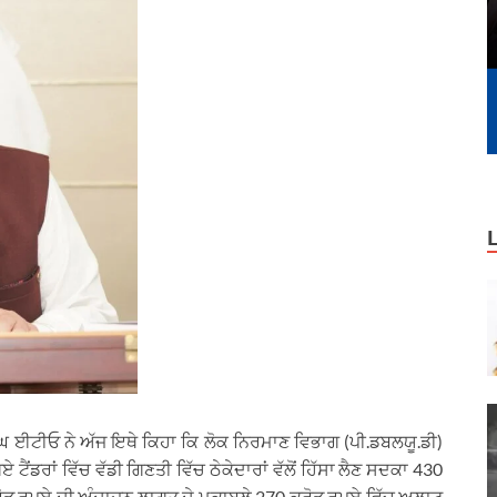
ਘ ਈਟੀਓ ਨੇ ਅੱਜ ਇਥੇ ਕਿਹਾ ਕਿ ਲੋਕ ਨਿਰਮਾਣ ਵਿਭਾਗ (ਪੀ.ਡਬਲਯੂ.ਡੀ)
ਟੈਂਡਰਾਂ ਵਿੱਚ ਵੱਡੀ ਗਿਣਤੀ ਵਿੱਚ ਠੇਕੇਦਾਰਾਂ ਵੱਲੋਂ ਹਿੱਸਾ ਲੈਣ ਸਦਕਾ 430
ਕਰੋੜ ਰੁਪਏ ਦੀ ਅੰਦਾਜ਼ਨ ਲਾਗਤ ਦੇ ਮੁਕਾਬਲੇ 270 ਕਰੋੜ ਰੁਪਏ ਵਿੱਚ ਅਲਾਟ