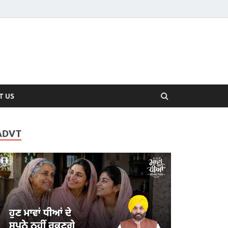
T US
ADVT