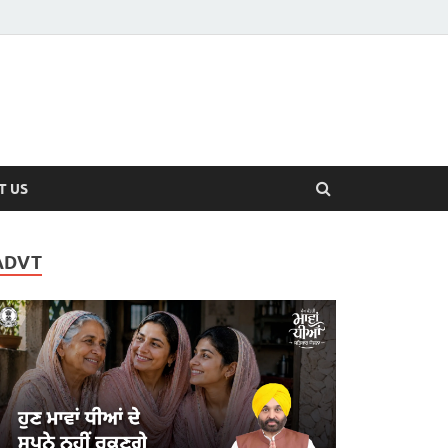
T US
ADVT