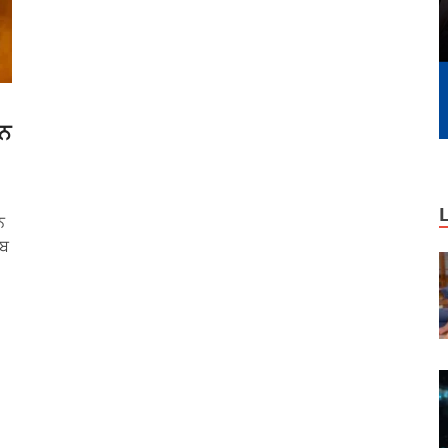
ਰਨ
ਨ
ਇਬ