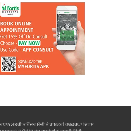
੍ਰਧਾਨ ਮੰਤਰੀ ਨਰਿੰਦਰ ਮੋਦੀ ਨੇ ਰਾਸ਼ਟਰੀ ਹਥਕਰਘਾ ਦਿਵਸ