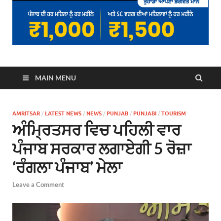
MAIN MENU
AMRITSAR
/
LATEST NEWS
/
NEWS
/
PUNJAB
/
PUNJABI
/
TOURISM
ਅੰਮ੍ਰਿਤਸਰ ਵਿਚ ਪਹਿਲੀ ਵਾਰ
ਪੰਜਾਬ ਸਰਕਾਰ ਲਗਾਏਗੀ 5 ਰੋਜ਼ਾ
‘ਰੰਗਲਾ ਪੰਜਾਬ’ ਮੇਲਾ
Leave a Comment