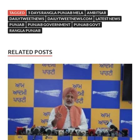
TAGGED
5 DAYS RANGLA PUNJAB MELA
AMRITSAR
DAILYTWEETNEWS
DAILYTWEETNEWS.COM
LATEST NEWS
PUNJAB
PUNJAB GOVERNMENT
PUNJAB GOVT
RANGLA PUNJAB
RELATED POSTS