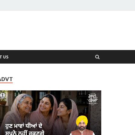
T US
ADVT