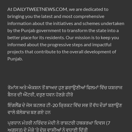
At
DAILYTWEETNEWS.COM
, we are dedicated to
bringing you the latest and most comprehensive
information about the initiatives and schemes undertaken
by the Punjab government to transform the state into a
better place for its residents. Our mission is to keep you
informed about the progressive steps and impactful
projects that contribute to the overall development of
Punjab.
ਰੋਮਾਂਸ ਅਤੇ ਐਕਸ਼ਨ ਤੋਂ ਬਾਅਦ ਹੁਣ ਡਰਾਉਣੀਆਂ ਫਿਲਮਾਂ ਵਿੱਚ ਯਸ਼ਰਾਜ
ਬੈਨਰ ਦੀ ਐਂਟਰੀ, ਵਰੁਣ ਧਵਨ ਹੋਣਗੇ ਹੀਰੋ
ਇੰਗਲੈਂਡ ਦੇ ਜੋਸ ਬਟਲਰ ਟੀ-20 ਕ੍ਰਿਕਟ ਵਿੱਚ ਸਭ ਤੋਂ ਵੱਧ ਦੌੜਾਂ ਬਣਾਉਣ
ਵਾਲੇ ਬੱਲੇਬਾਜ਼ ਬਣ ਗਏ ਹਨ
ਪ੍ਰਧਾਨ ਮੰਤਰੀ ਨਰਿੰਦਰ ਮੋਦੀ ਨੇ ਰਾਸ਼ਟਰੀ ਹਥਕਰਘਾ ਦਿਵਸ (7
ਅਗਸਤ) ਦੇ ਮੌਕੇ ‘ਤੇ ਦੇਸ਼ ਵਾਸੀਆਂ ਨੂੰ ਵਧਾਈ ਦਿੱਤੀ