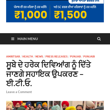
MAIN MENU
AMRITSAR
/
HEALTH
/
NEWS
/
PRESS RELEASES
/
PUNJAB
/
PUNJABI
ਸੂਬੇ ਦੇ ਹਰੇਕ ਦਿਵਿਆਂਗ ਨੂੰ ਦਿੱਤੇ
ਜਾਣਗੇ ਸਹਾਇਕ ਉਪਕਰਣ –
ਈ.ਟੀ.ਓ.
Leave a Comment