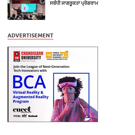
ਸਬੰਧੀ ਜਾਗਰੂਕਤਾ ਪ੍ਰੋਗਰਾਮ
ADVERTISEMENT