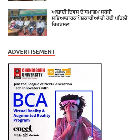
ਆਜ਼ਾਦੀ ਦਿਵਸ ਦੇ ਸਮਾਗਮ ਸਬੰਧੀ
ਸਭਿਆਚਾਰਕ ਪੇਸ਼ਕਾਰੀਆਂ ਦੀ ਹੋਈ ਪਹਿਲੀ
ਰਿਹਰਸਲ
ADVERTISEMENT