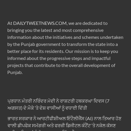
At
DAILYTWEETNEWS.COM
, we are dedicated to
bringing you the latest and most comprehensive
information about the initiatives and schemes undertaken
by the Punjab government to transform the state into a
better place for its residents. Our mission is to keep you
informed about the progressive steps and impactful
projects that contribute to the overall development of
Punjab.
ਪ੍ਰਧਾਨ ਮੰਤਰੀ ਨਰਿੰਦਰ ਮੋਦੀ ਨੇ ਰਾਸ਼ਟਰੀ ਹਥਕਰਘਾ ਦਿਵਸ (7
ਅਗਸਤ) ਦੇ ਮੌਕੇ ‘ਤੇ ਦੇਸ਼ ਵਾਸੀਆਂ ਨੂੰ ਵਧਾਈ ਦਿੱਤੀ
ਭਾਰਤ ਸਰਕਾਰ ਨੇ ਆਰਟੀਫੀਸ਼ੀਅਲ ਇੰਟੈਲੀਜੈਂਸ (AI) ਨਾਲ ਤਿਆਰ ਹੋਣ
ਵਾਲੀ ਡੀਪਫੇਕ ਸਮੱਗਰੀ ਅਤੇ ਫਰਜ਼ੀ ਡਿਜੀਟਲ ਕੰਟੈਂਟ ‘ਤੇ ਨਕੇਲ ਕੱਸਣ