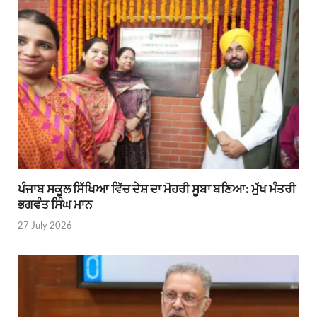
ਪੰਜਾਬ ਸਕੂਲ ਸਿੱਖਿਆ ਵਿੱਚ ਦੇਸ਼ ਦਾ ਮੋਹਰੀ ਸੂਬਾ ਬਣਿਆ: ਮੁੱਖ ਮੰਤਰੀ
ਭਗਵੰਤ ਸਿੰਘ ਮਾਨ
27 July 2026