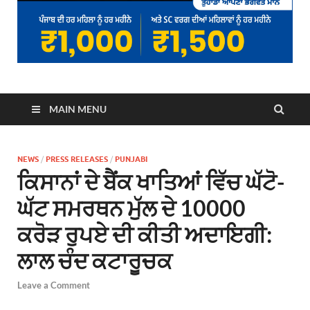
MAIN MENU
NEWS
/
PRESS RELEASES
/
PUNJABI
ਕਿਸਾਨਾਂ ਦੇ ਬੈਂਕ ਖਾਤਿਆਂ ਵਿੱਚ ਘੱਟੋ-
ਘੱਟ ਸਮਰਥਨ ਮੁੱਲ ਦੇ 10000
ਕਰੋੜ ਰੁਪਏ ਦੀ ਕੀਤੀ ਅਦਾਇਗੀ:
ਲਾਲ ਚੰਦ ਕਟਾਰੂਚਕ
Leave a Comment