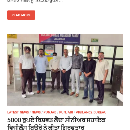
ਕਲਰਕ ਗਗਨ ਨੂੰ 10,000 ਰੁਪਏ …
READ MORE
LATEST NEWS
/
NEWS
/
PUNJAB
/
PUNJABI
/
VIGILANCE BUREAU
5000 ਰੁਪਏ ਰਿਸ਼ਵਤ ਲੈਂਦਾ ਸੀਨੀਅਰ ਸਹਾਇਕ
ਵਿਜੀਲੈਂਸ ਬਿਊਰੋ ਨੇ ਕੀਤਾ ਗ੍ਰਿਫਤਾਰ