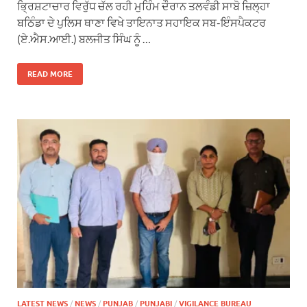
ਭ੍ਰਿਸ਼ਟਾਚਾਰ ਵਿਰੁੱਧ ਚੱਲ ਰਹੀ ਮੁਹਿੰਮ ਦੌਰਾਨ ਤਲਵੰਡੀ ਸਾਬੋ ਜ਼ਿਲ੍ਹਾ
ਬਠਿੰਡਾ ਦੇ ਪੁਲਿਸ ਥਾਣਾ ਵਿਖੇ ਤਾਇਨਾਤ ਸਹਾਇਕ ਸਬ-ਇੰਸਪੈਕਟਰ
(ਏ.ਐਸ.ਆਈ.) ਬਲਜੀਤ ਸਿੰਘ ਨੂੰ …
READ MORE
LATEST NEWS
/
NEWS
/
PUNJAB
/
PUNJABI
/
VIGILANCE BUREAU