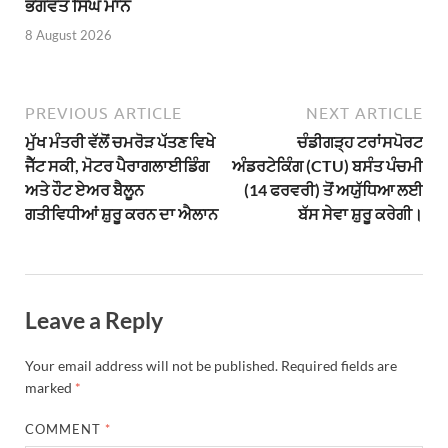
ਭਗਵੰਤ ਸਿੰਘ ਮਾਨ
8 August 2026
PREVIOUS ARTICLE
NEXT ARTICLE
ਮੁੱਖ ਮੰਤਰੀ ਵੱਲੋਂ ਚਮਰੋੜ ਪੱਤਣ ਵਿਖੇ
ਚੰਡੀਗੜ੍ਹ ਟਰਾਂਸਪੋਰਟ
ਜੈੱਟ ਸਕੀ, ਮੋਟਰ ਪੈਰਾਗਲਾਈਡਿੰਗ
ਅੰਡਰਟੇਕਿੰਗ (CTU) ਬਸੰਤ ਪੰਚਮੀ
ਅਤੇ ਹੌਟ ਏਅਰ ਬੈਲੂਨ
(14 ਫਰਵਰੀ) ਤੋਂ ਅਯੁੱਧਿਆ ਲਈ
ਗਤੀਵਿਧੀਆਂ ਸ਼ੁਰੂ ਕਰਨ ਦਾ ਐਲਾਨ
ਬੱਸ ਸੇਵਾ ਸ਼ੁਰੂ ਕਰੇਗੀ।
Leave a Reply
Your email address will not be published.
Required fields are
marked
*
COMMENT
*