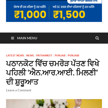
MAIN MENU
LATEST NEWS
/
NEWS
/
PATHANKOT
/
PUNJAB
/
PUNJABI
ਪਠਾਨਕੋਟ ਵਿੱਚ ਚਮਰੋੜ ਪੱਤਣ ਵਿਖੇ
ਪਹਿਲੀ ‘ਐਨ.ਆਰ.ਆਈ. ਮਿਲਣੀ’
ਦੀ ਸ਼ੁਰੂਆਤ
Leave a Comment