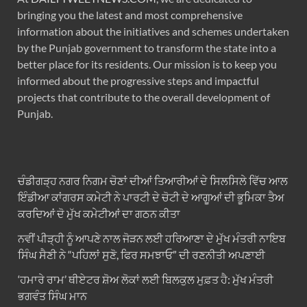
bringing you the latest and most comprehensive
information about the initiatives and schemes undertaken
by the Punjab government to transform the state into a
better place for its residents. Our mission is to keep you
informed about the progressive steps and impactful
projects that contribute to the overall development of
Punjab.
ਚੰਡੀਗੜ੍ਹ ਨਗਰ ਨਿਗਮ ਚੋਣਾਂ ਦੀਆਂ ਤਿਆਰੀਆਂ ਦੇ ਸਿਲਸਿਲੇ ਵਿੱਚ ਆਲ
ਇੰਡੀਆ ਕਾਂਗਰਸ ਕਮੇਟੀ ਨੇ ਪਾਰਟੀ ਦੇ ਚੋਟੀ ਦੇ ਆਗੂਆਂ ਦੀ ਭੂਮਿਕਾ ਤੈਅ
ਕਰਦਿਆਂ ਦੋ ਮੁੱਖ ਕਮੇਟੀਆਂ ਦਾ ਗਠਨ ਕੀਤਾ
ਨਵੀਂ ਪੀੜ੍ਹੀ ਨੂੰ ਆਪਣੇ ਨਾਲ ਜੋੜਨ ਲਈ ਹਰਿਆਣਾ ਦੇ ਮੁੱਖ ਮੰਤਰੀ ਨਾਇਬ
ਸਿੰਘ ਸੈਣੀ ਨੇ “ਪਹਿਲਾਂ ਸੁਣੋ, ਫਿਰ ਸਮਝਾਓ” ਦੀ ਰਣਨੀਤੀ ਅਪਣਾਈ
‘ਹਮਾਰੇ ਰਾਮ’ ਥੀਏਟਰ ਸ਼ੋਅ ਲੋਕਾਂ ਲਈ ਬਿਲਕੁਲ ਮੁਫ਼ਤ ਹੈ: ਮੁੱਖ ਮੰਤਰੀ
ਭਗਵੰਤ ਸਿੰਘ ਮਾਨ