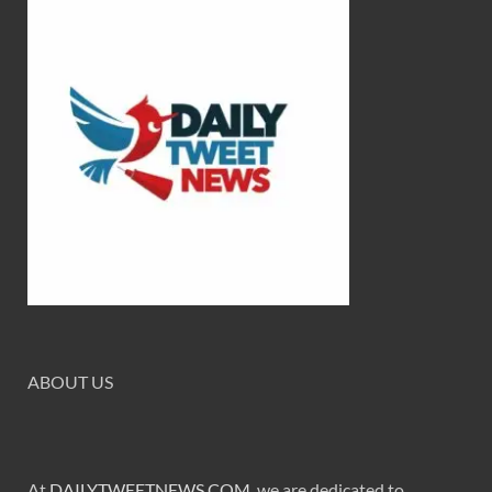
ABOUT US
At
DAILYTWEETNEWS.COM
, we are dedicated to