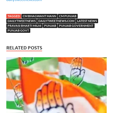
TAGGED
CM BHAGWANT MANN
CM PUNJAB
DAILYTWEETNEWS
DAILYTWEETNEWS.COM
LATEST NEWS
PRAVASI BHARTI MILNI
PUNJAB
PUNJAB GOVERNMENT
PUNJAB GOVT
RELATED POSTS