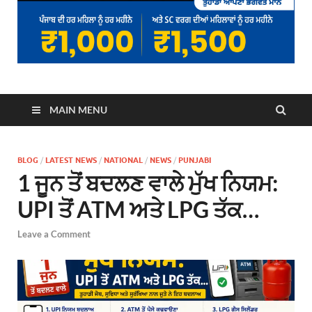
MAIN MENU
BLOG
/
LATEST NEWS
/
NATIONAL
/
NEWS
/
PUNJABI
1 ਜੂਨ ਤੋਂ ਬਦਲਣ ਵਾਲੇ ਮੁੱਖ ਨਿਯਮ:
UPI ਤੋਂ ATM ਅਤੇ LPG ਤੱਕ…
Leave a Comment