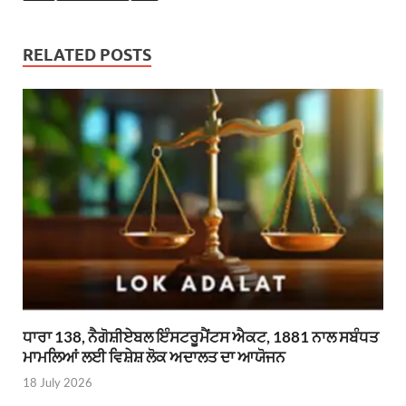
RELATED POSTS
ਧਾਰਾ 138, ਨੈਗੋਸ਼ੀਏਬਲ ਇੰਸਟਰੂਮੈਂਟਸ ਐਕਟ, 1881 ਨਾਲ ਸਬੰਧਤ
ਮਾਮਲਿਆਂ ਲਈ ਵਿਸ਼ੇਸ਼ ਲੋਕ ਅਦਾਲਤ ਦਾ ਆਯੋਜਨ
18 July 2026