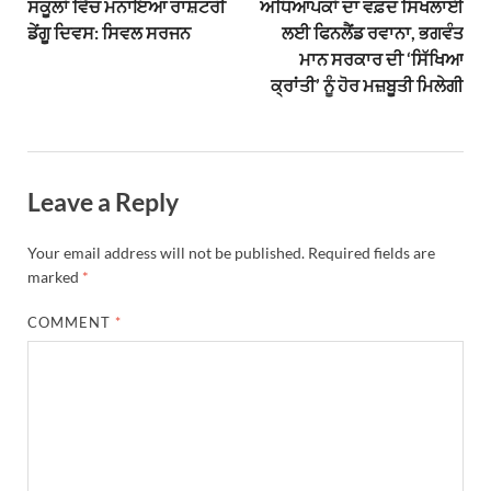
ਸਕੂਲਾਂ ਵਿੱਚ ਮਨਾਇਆ ਰਾਸ਼ਟਰੀ
ਅਧਿਆਪਕਾਂ ਦਾ ਵਫ਼ਦ ਸਿਖਲਾਈ
ਡੇਂਗੂ ਦਿਵਸ: ਸਿਵਲ ਸਰਜਨ
ਲਈ ਫਿਨਲੈਂਡ ਰਵਾਨਾ, ਭਗਵੰਤ
ਮਾਨ ਸਰਕਾਰ ਦੀ ‘ਸਿੱਖਿਆ
ਕ੍ਰਾਂਤੀ’ ਨੂੰ ਹੋਰ ਮਜ਼ਬੂਤੀ ਮਿਲੇਗੀ
Leave a Reply
Your email address will not be published.
Required fields are
marked
*
COMMENT
*