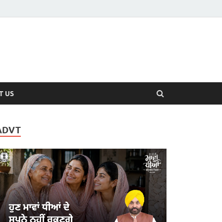
T US
ADVT