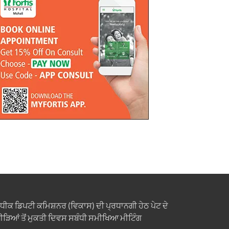
ਧੀਕ ਡਿਪਟੀ ਕਮਿਸ਼ਨਰ (ਵਿਕਾਸ) ਦੀ ਪ੍ਰਧਾਨਗੀ ਹੇਠ ਪੇਟ ਦੇ
ੀੜਿਆਂ ਤੋਂ ਮੁਕਤੀ ਦਿਵਸ ਸਬੰਧੀ ਸਮੀਖਿਆ ਮੀਟਿੰਗ