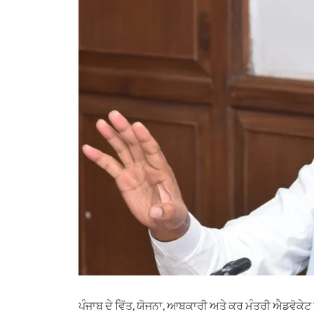
ਪੰਜਾਬ ਦੇ ਵਿੱਤ, ਯੋਜਨਾ, ਆਬਕਾਰੀ ਅਤੇ ਕਰ ਮੰਤਰੀ ਐਡਵੋਕੇ