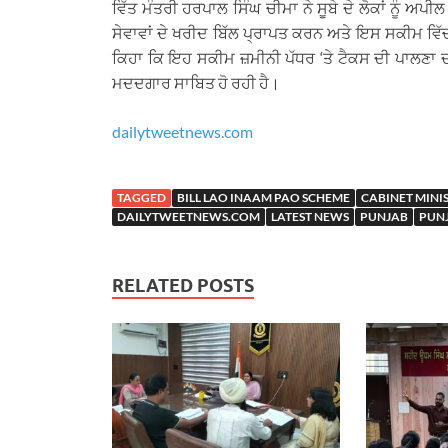
ਵਿੱਤ ਮੰਤਰੀ ਹਰਪਾਲ ਸਿੰਘ ਚੀਮਾ ਨੇ ਸੂਬੇ ਦੇ ਲੋਕਾਂ ਨੂੰ ਅ
ਸੇਵਾਵਾਂ ਦੇ ਖਰੀਦ ਬਿੱਲ ਪ੍ਰਾਪਤ ਕਰਨ ਅਤੇ ਇਸ ਸਕੀਮ ਵਿੱਚ
ਕਿਹਾ ਕਿ ਇਹ ਸਕੀਮ ਜ਼ਮੀਨੀ ਪੱਧਰ ‘ਤੇ ਟੈਕਸ ਦੀ ਪਾਲਣਾ ਦਾ ਸ
ਮਦਦਗਾਰ ਸਾਬਿਤ ਹੋ ਰਹੀ ਹੈ।
dailytweetnews.com
TAGGED
BILL LAO INAAM PAO SCHEME
CABINET MINI
DAILYTWEETNEWS.COM
LATEST NEWS
PUNJAB
PUN
RELATED POSTS