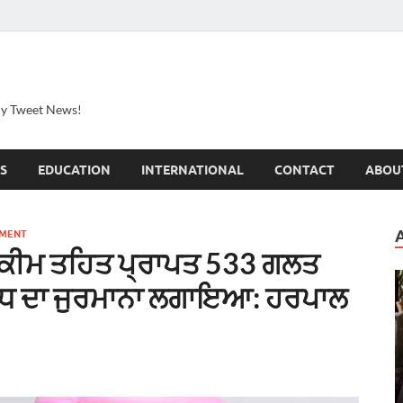
ily Tweet News!
S
EDUCATION
INTERNATIONAL
CONTACT
ABOU
TMENT
ਸਕੀਮ ਤਹਿਤ ਪ੍ਰਾਪਤ 533 ਗਲਤ
ਂ ਵੱਧ ਦਾ ਜੁਰਮਾਨਾ ਲਗਾਇਆ: ਹਰਪਾਲ