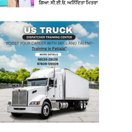
ਗਿਆ: ਸੀ.ਈ.ਓ. ਅਨਿੰਦਿਤਾ ਮਿਤਰਾ