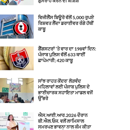
ਗੁਮਰਾਹ ਕਰਨ ਦੀ ਕੋਸ਼ਿਸ਼
ਵਿਜੀਲੈਂਸ ਬਿਊਰੋ ਵੱਲੋਂ 5,000 ਰੁਪਏ
ਰਿਸ਼ਵਤ ਲੈਂਦਾ ਡਰਾਈਵਰ ਰੰਗੇ ਹੱਥੀਂ
ਕਾਬੂ
ਗੈਂਗਸਟਰਾਂ ‘ਤੇ ਵਾਰ ਦਾ 198ਵਾਂ ਦਿਨ:
ਪੰਜਾਬ ਪੁਲਿਸ ਵੱਲੋਂ 633 ਥਾਈਂ
ਛਾਪੇਮਾਰੀ; 420 ਕਾਬੂ
ਸਾਂਝ ਰਾਹਤ ਕੇਂਦਰ’ ਲੋੜਵੰਦ
ਮਹਿਲਾਵਾਂ ਲਈ ਪੰਜਾਬ ਪੁਲਿਸ ਦੇ
ਭਾਈਚਾਰਕ ਸਹਾਇਤਾ ਮਾਡਲ ਵਜੋਂ
ਉੱਭਰੇ
ਐਸ.ਆਈ.ਆਰ.2026 ਦੌਰਾਨ
ਬੀ.ਐਲ.ਓਜ. ਵਲੋਂ ਲਾਮਿਸਾਲ
ਸਮਰਪਣ ਭਾਵਨਾ ਨਾਲ ਕੰਮ ਕੀਤਾ