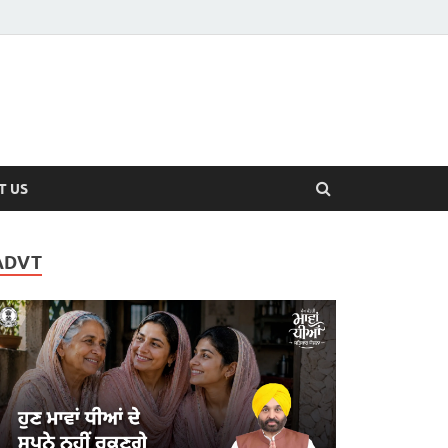
T US
ADVT