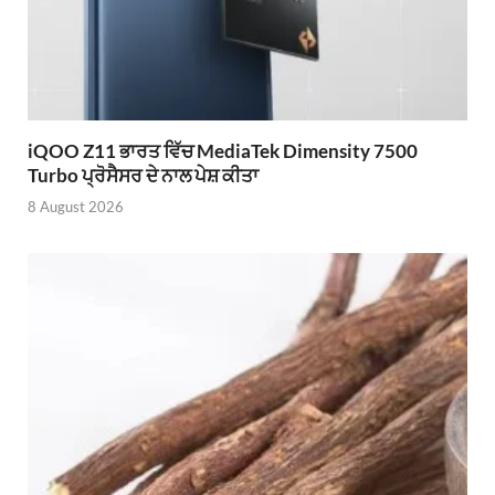
iQOO Z11 ਭਾਰਤ ਵਿੱਚ MediaTek Dimensity 7500
Turbo ਪ੍ਰੋਸੈਸਰ ਦੇ ਨਾਲ ਪੇਸ਼ ਕੀਤਾ
8 August 2026