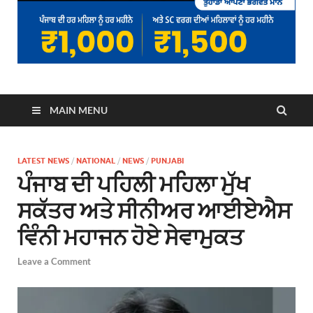
MAIN MENU
LATEST NEWS
/
NATIONAL
/
NEWS
/
PUNJABI
ਪੰਜਾਬ ਦੀ ਪਹਿਲੀ ਮਹਿਲਾ ਮੁੱਖ
ਸਕੱਤਰ ਅਤੇ ਸੀਨੀਅਰ ਆਈਏਐਸ
ਵਿੰਨੀ ਮਹਾਜਨ ਹੋਏ ਸੇਵਾਮੁਕਤ
Leave a Comment