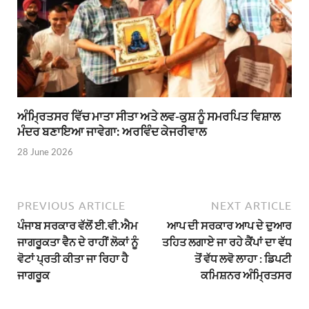
ਅੰਮ੍ਰਿਤਸਰ ਵਿੱਚ ਮਾਤਾ ਸੀਤਾ ਅਤੇ ਲਵ-ਕੁਸ਼ ਨੂੰ ਸਮਰਪਿਤ ਵਿਸ਼ਾਲ
ਮੰਦਰ ਬਣਾਇਆ ਜਾਵੇਗਾ: ਅਰਵਿੰਦ ਕੇਜਰੀਵਾਲ
28 June 2026
PREVIOUS ARTICLE
NEXT ARTICLE
ਪੰਜਾਬ ਸਰਕਾਰ ਵੱਲੋਂ ਈ.ਵੀ.ਐਮ
ਆਪ ਦੀ ਸਰਕਾਰ ਆਪ ਦੇ ਦੁਆਰ
ਜਾਗਰੂਕਤਾ ਵੈਨ ਦੇ ਰਾਹੀਂ ਲੋਕਾਂ ਨੂੰ
ਤਹਿਤ ਲਗਾਏ ਜਾ ਰਹੇ ਕੈਂਪਾਂ ਦਾ ਵੱਧ
ਵੋਟਾਂ ਪ੍ਰਤੀ ਕੀਤਾ ਜਾ ਰਿਹਾ ਹੈ
ਤੋਂ ਵੱਧ ਲਵੋ ਲਾਹਾ : ਡਿਪਟੀ
ਜਾਗਰੂਕ
ਕਮਿਸ਼ਨਰ ਅੰਮ੍ਰਿਤਸਰ