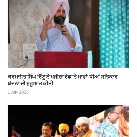
ਕਰਮਜੀਤ ਸਿੰਘ ਰਿੰਟੂ ਨੇ ਮਜੀਠਾ ਰੋਡ ‘ਤੇ ਮਾਵਾਂ-ਧੀਆਂ ਸਤਿਕਾਰ
ਯੋਜਨਾ ਦੀ ਸ਼ੁਰੂਆਤ ਕੀਤੀ
1 July 2026