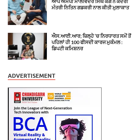
ਆਪ ਐਮਪੀ ਮਾਲਵਿੰਦਰ ਸਿੰਘ ਕੰਗ ਨੇ ਕੇਂਦਰੀ
ਮੰਤਰੀ ਨਿਤਿਨ ਗਡਕਰੀ ਨਾਲ ਕੀਤੀ ਮੁਲਾਕਾਤ
ਐਸ.ਆਈ.ਆਰ; ਜ਼ਿਲ੍ਹੇ ‘ਚ ਨਿਰਧਾਰਤ ਸਮੇਂ ਤੋਂ
ਪਹਿਲਾਂ ਹੀ 100 ਫੀਸਦੀ ਕਾਰਜ ਮੁਕੰਮਲ :
ਡਿਪਟੀ ਕਮਿਸ਼ਨਰ
ADVERTISEMENT