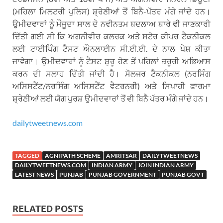
(ਮਹਿਲਾ ਮਿਲਟਰੀ ਪੁਲਿਸ) ਸ਼੍ਰੇਣੀਆਂ ਤੋਂ ਬਿਨੈ-ਪੱਤਰ ਮੰਗੇ ਜਾਂਦੇ ਹਨ।
ਉਮੀਦਵਾਰਾਂ ਨੂੰ ਮੌਜੂਦਾ ਸਾਲ ਦੇ ਨਵੀਨਤਮ ਬਦਲਾਅ ਬਾਰੇ ਵੀ ਜਾਣਕਾਰੀ
ਦਿੱਤੀ ਗਈ ਸੀ ਕਿ ਅਗਨੀਵੀਰ ਕਲਰਕ ਅਤੇ ਸਟੋਰ ਕੀਪਰ ਟੈਕਨੀਕਲ
ਲਈ ਟਾਈਪਿੰਗ ਟੈਸਟ ਔਨਲਾਈਨ ਸੀ.ਈ.ਈ. ਦੇ ਨਾਲ ਪੇਸ਼ ਕੀਤਾ
ਜਾਵੇਗਾ। ਉਮੀਦਵਾਰਾਂ ਨੂੰ ਟੈਸਟ ਸ਼ੁਰੂ ਹੋਣ ਤੋਂ ਪਹਿਲਾਂ ਜ਼ਰੂਰੀ ਅਭਿਆਸ
ਕਰਨ ਦੀ ਸਲਾਹ ਦਿੱਤੀ ਜਾਂਦੀ ਹੈ। ਸੋਲਜਰ ਟੈਕਨੀਕਲ (ਨਰਸਿੰਗ
ਅਸਿਸਟੈਂਟ/ਨਰਸਿੰਗ ਅਸਿਸਟੈਂਟ ਵੈਟਰਨਰੀ) ਅਤੇ ਸਿਪਾਹੀ ਫਾਰਮਾ
ਸ਼੍ਰੇਣੀਆਂ ਲਈ ਯੋਗ ਪੁਰਸ਼ ਉਮੀਦਵਾਰਾਂ ਤੋਂ ਵੀ ਬਿਨੈ ਪੱਤਰ ਮੰਗੇ ਜਾਂਦੇ ਹਨ।
dailytweetnews.com
TAGGED
AGNIPATH SCHEME
AMRITSAR
DAILYTWEETNEWS
DAILYTWEETNEWS.COM
INDIAN ARMY
JOIN INDIAN ARMY
LATEST NEWS
PUNJAB
PUNJAB GOVERNMENT
PUNJAB GOVT
RELATED POSTS