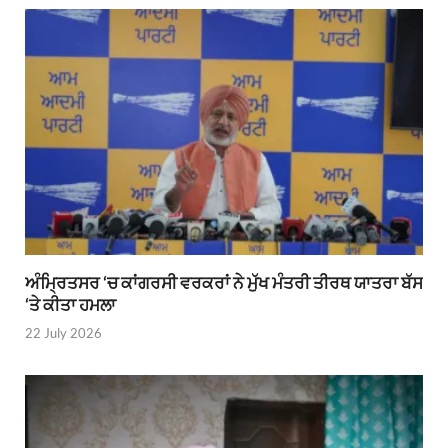
ਅੰਮ੍ਰਿਤਸਰ ‘ਚ ਕਾਂਗਰਸੀ ਵਰਕਰਾਂ ਨੇ ਮੁੱਖ ਮੰਤਰੀ ਤੀਰਥ ਯਾਤਰਾ ਬੱਸ
‘ਤੇ ਕੀਤਾ ਹਮਲਾ
22 July 2026