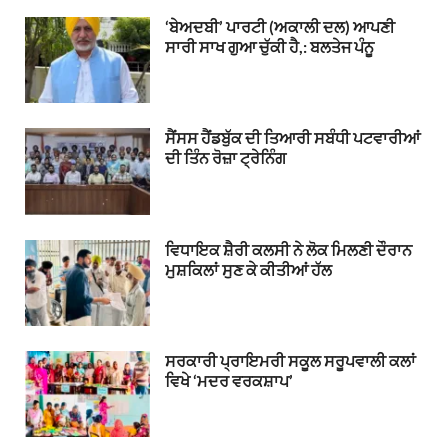
‘ਬੇਅਦਬੀ’ ਪਾਰਟੀ (ਅਕਾਲੀ ਦਲ) ਆਪਣੀ
ਸਾਰੀ ਸਾਖ ਗੁਆ ਚੁੱਕੀ ਹੈ,: ਬਲਤੇਜ ਪੰਨੂ
ਸੈਂਸਸ ਹੈਂਡਬੁੱਕ ਦੀ ਤਿਆਰੀ ਸਬੰਧੀ ਪਟਵਾਰੀਆਂ
ਦੀ ਤਿੰਨ ਰੋਜ਼ਾ ਟ੍ਰੇਨਿੰਗ
ਵਿਧਾਇਕ ਸ਼ੈਰੀ ਕਲਸੀ ਨੇ ਲੋਕ ਮਿਲਣੀ ਦੌਰਾਨ
ਮੁਸ਼ਕਿਲਾਂ ਸੁਣ ਕੇ ਕੀਤੀਆਂ ਹੱਲ
ਸਰਕਾਰੀ ਪ੍ਰਾਇਮਰੀ ਸਕੂਲ ਸਰੂਪਵਾਲੀ ਕਲਾਂ
ਵਿਖੇ ‘ਮਦਰ ਵਰਕਸ਼ਾਪ’