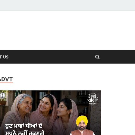
T US
ADVT