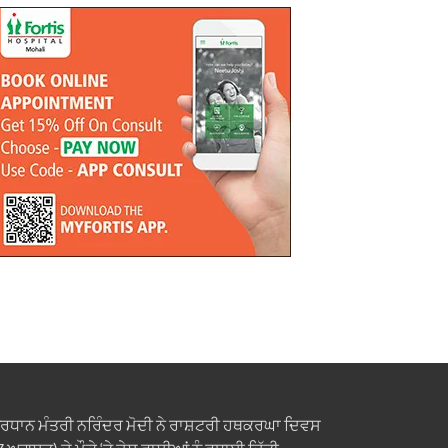
੍ਰਧਾਨ ਮੰਤਰੀ ਨਰਿੰਦਰ ਮੋਦੀ ਨੇ ਰਾਸ਼ਟਰੀ ਹਥਕਰਘਾ ਦਿਵਸ