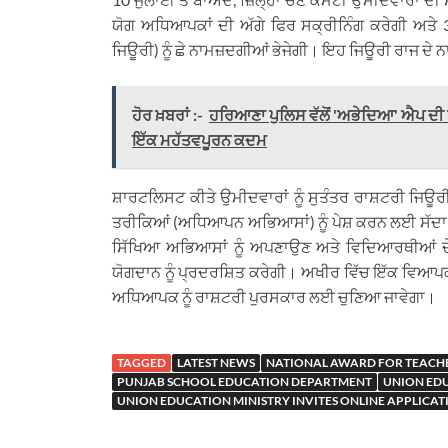
ਯੋਗ ਅਧਿਆਪਕਾਂ ਦੀ ਅੱਗੇ ਫਿਰ ਸਕ੍ਰੀਨਿੰਗ ਕਰੇਗੀ ਅਤੇ 31
ਜਿਊਰੀ) ਨੂੰ ਛੇ ਨਾਮਜ਼ਦਗੀਆਂ ਭੇਜੇਗੀ। ਇਹ ਜਿਊਰੀ ਰਾਜ ਦੇ ਨਾ
ਹੋਰ ਖ਼ਬਰਾਂ :-
ਹਰਿਆਣਾ ਪੁਲਿਸ ਵੱਲੋਂ 'ਅਭੇਦਿਆ' ਐਪ ਦੀ 
ਇੱਕ ਮਹੱਤਵਪੂਰਨ ਕਦਮ
ਸ਼ਾਰਟਲਿਸਟ ਕੀਤੇ ਉਮੀਦਵਾਰਾਂ ਨੂੰ ਸੁਤੰਤਰ ਰਾਸ਼ਟਰੀ ਜਿਊ
ਤਰੀਕਿਆਂ (ਅਧਿਆਪਨ ਅਭਿਆਸਾਂ) ਨੂੰ ਪੇਸ਼ ਕਰਨ ਲਈ ਸੱਦਾ ਦਿੱ
ਸਿੱਖਿਆ ਅਭਿਆਸਾਂ ਨੂੰ ਅਪਣਾਉਣ ਅਤੇ ਵਿਦਿਆਰਥੀਆਂ ਦੇ
ਯੋਗਦਾਨ ਨੂੰ ਪ੍ਰਦਰਸ਼ਿਤ ਕਰੇਗੀ। ਅਖੀਰ ਵਿੱਚ ਇੱਕ ਵਿਆਪਕ 
ਅਧਿਆਪਕ ਨੂੰ ਰਾਸ਼ਟਰੀ ਪੁਰਸਕਾਰ ਲਈ ਚੁਣਿਆ ਜਾਵੇਗਾ।
TAGGED
LATEST NEWS
NATIONAL AWARD FOR TEACHE
PUNJAB SCHOOL EDUCATION DEPARTMENT
UNION EDU
UNION EDUCATION MINISTRY INVITES ONLINE APPLICA