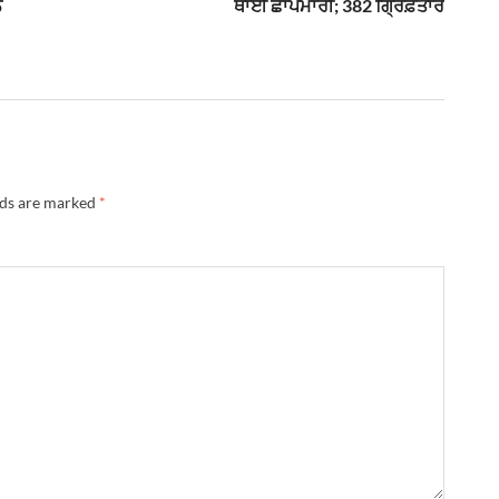
ਨ
ਥਾਈਂ ਛਾਪੇਮਾਰੀ; 382 ਗ੍ਰਿਫ਼ਤਾਰ
lds are marked
*