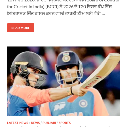
for Cricket in India) (BCCI) ਨੇ 2026 ਦੇ T20 ਵਿਸ਼ਵ ਕੱਪ ਵਿੱਚ
ਇਤਿਹਾਸਕ ਜਿੱਤ ਹਾਸਲ ਕਰਨ ਵਾਲੀ ਭਾਰਤੀ ਟੀਮ ਲਈ ਵੱਡੀ …
READ MORE
LATEST NEWS
/
NEWS
/
PUNJABI
/
SPORTS