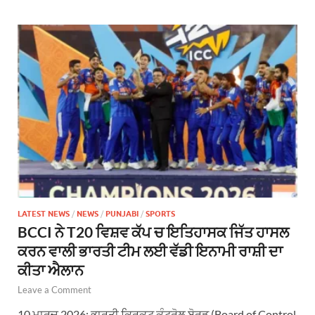
LATEST NEWS
/
NEWS
/
PUNJABI
/
SPORTS
BCCI ਨੇ T20 ਵਿਸ਼ਵ ਕੱਪ ਚ ਇਤਿਹਾਸਕ ਜਿੱਤ ਹਾਸਲ
ਕਰਨ ਵਾਲੀ ਭਾਰਤੀ ਟੀਮ ਲਈ ਵੱਡੀ ਇਨਾਮੀ ਰਾਸ਼ੀ ਦਾ
ਕੀਤਾ ਐਲਾਨ
Leave a Comment
10 ਮਾਰਚ 2026: ਭਾਰਤੀ ਕ੍ਰਿਕਟ ਕੰਟਰੋਲ ਬੋਰਡ (Board of Control