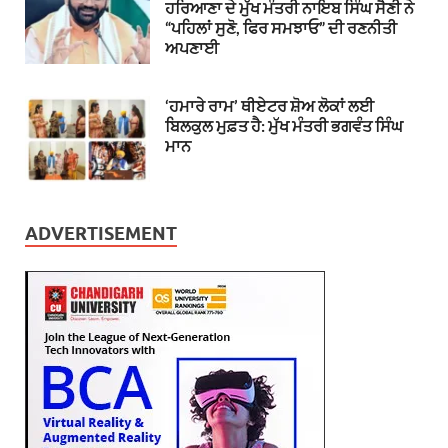
ਹਰਿਆਣਾ ਦੇ ਮੁੱਖ ਮੰਤਰੀ ਨਾਇਬ ਸਿੰਘ ਸੈਣੀ ਨੇ
“ਪਹਿਲਾਂ ਸੁਣੋ, ਫਿਰ ਸਮਝਾਓ” ਦੀ ਰਣਨੀਤੀ
ਅਪਣਾਈ
‘ਹਮਾਰੇ ਰਾਮ’ ਥੀਏਟਰ ਸ਼ੋਅ ਲੋਕਾਂ ਲਈ
ਬਿਲਕੁਲ ਮੁਫ਼ਤ ਹੈ: ਮੁੱਖ ਮੰਤਰੀ ਭਗਵੰਤ ਸਿੰਘ
ਮਾਨ
ADVERTISEMENT