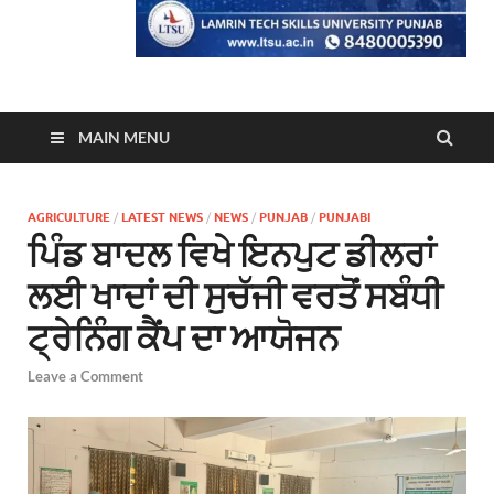
MAIN MENU
AGRICULTURE
/
LATEST NEWS
/
NEWS
/
PUNJAB
/
PUNJABI
ਪਿੰਡ ਬਾਦਲ ਵਿਖੇ ਇਨਪੁਟ ਡੀਲਰਾਂ
ਲਈ ਖਾਦਾਂ ਦੀ ਸੁਚੱਜੀ ਵਰਤੋਂ ਸਬੰਧੀ
ਟ੍ਰੇਨਿੰਗ ਕੈਂਪ ਦਾ ਆਯੋਜਨ
Leave a Comment