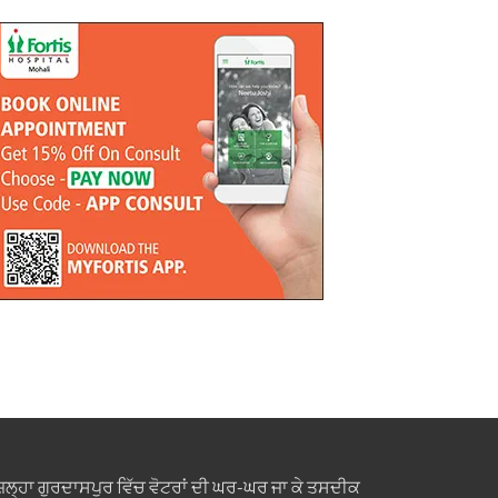
ਿਲ੍ਹਾ ਗੁਰਦਾਸਪੁਰ ਵਿੱਚ ਵੋਟਰਾਂ ਦੀ ਘਰ-ਘਰ ਜਾ ਕੇ ਤਸਦੀਕ