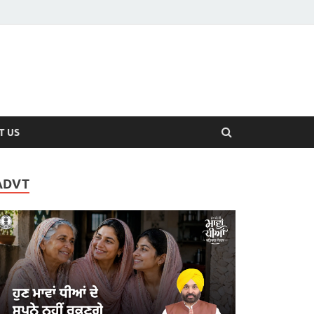
T US
ADVT