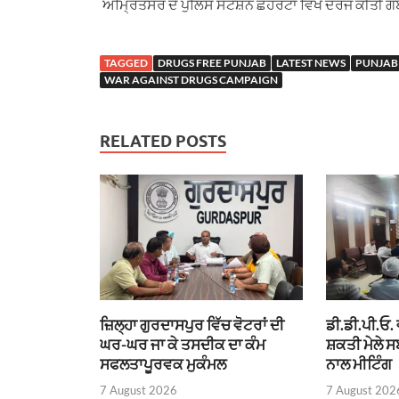
ਅੰਮ੍ਰਿਤਸਰ ਦੇ ਪੁਲਿਸ ਸਟੇਸ਼ਨ ਛੇਹਰਟਾ ਵਿਖੇ ਦਰਜ ਕੀਤੀ ਗ
TAGGED
DRUGS FREE PUNJAB
LATEST NEWS
PUNJAB
WAR AGAINST DRUGS CAMPAIGN
RELATED POSTS
ਜ਼ਿਲ੍ਹਾ ਗੁਰਦਾਸਪੁਰ ਵਿੱਚ ਵੋਟਰਾਂ ਦੀ
ਡੀ.ਡੀ.ਪੀ.ਓ.
ਘਰ-ਘਰ ਜਾ ਕੇ ਤਸਦੀਕ ਦਾ ਕੰਮ
ਸ਼ਕਤੀ ਮੇਲੇ ਸਬ
ਸਫਲਤਾਪੂਰਵਕ ਮੁਕੰਮਲ
ਨਾਲ ਮੀਟਿੰਗ
7 August 2026
7 August 202