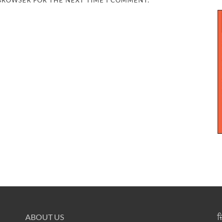
 BROWSER FOR THE NEXT TIME I COMMENT.
ABOUT US
ਜ਼