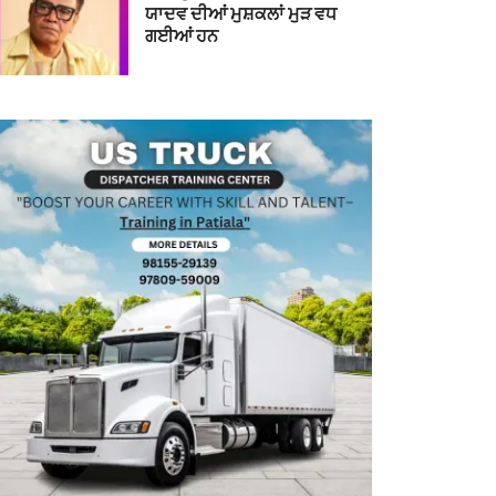
ਯਾਦਵ ਦੀਆਂ ਮੁਸ਼ਕਲਾਂ ਮੁੜ ਵਧ
ਗਈਆਂ ਹਨ