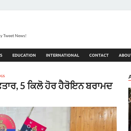
ily Tweet News!
S
EDUCATION
INTERNATIONAL
CONTACT
ABOU
UGS
਼ਤਾਰ, 5 ਕਿਲੋ ਹੋਰ ਹੈਰੋਇਨ ਬਰਾਮਦ