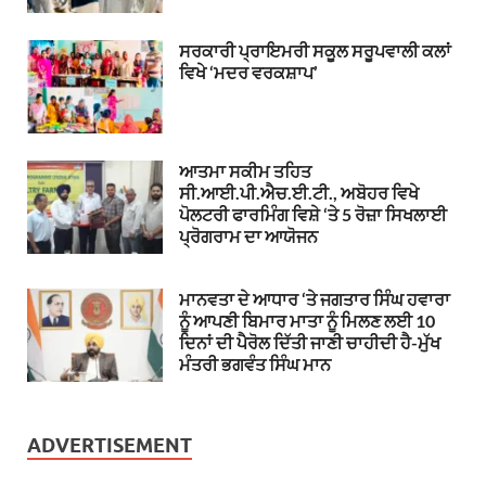
ਸਰਕਾਰੀ ਪ੍ਰਾਇਮਰੀ ਸਕੂਲ ਸਰੂਪਵਾਲੀ ਕਲਾਂ
ਵਿਖੇ ‘ਮਦਰ ਵਰਕਸ਼ਾਪ’
ਆਤਮਾ ਸਕੀਮ ਤਹਿਤ
ਸੀ.ਆਈ.ਪੀ.ਐਚ.ਈ.ਟੀ., ਅਬੋਹਰ ਵਿਖੇ
ਪੋਲਟਰੀ ਫਾਰਮਿੰਗ ਵਿਸ਼ੇ ‘ਤੇ 5 ਰੋਜ਼ਾ ਸਿਖਲਾਈ
ਪ੍ਰੋਗਰਾਮ ਦਾ ਆਯੋਜਨ
ਮਾਨਵਤਾ ਦੇ ਆਧਾਰ ‘ਤੇ ਜਗਤਾਰ ਸਿੰਘ ਹਵਾਰਾ
ਨੂੰ ਆਪਣੀ ਬਿਮਾਰ ਮਾਤਾ ਨੂੰ ਮਿਲਣ ਲਈ 10
ਦਿਨਾਂ ਦੀ ਪੈਰੋਲ ਦਿੱਤੀ ਜਾਣੀ ਚਾਹੀਦੀ ਹੈ-ਮੁੱਖ
ਮੰਤਰੀ ਭਗਵੰਤ ਸਿੰਘ ਮਾਨ
ADVERTISEMENT