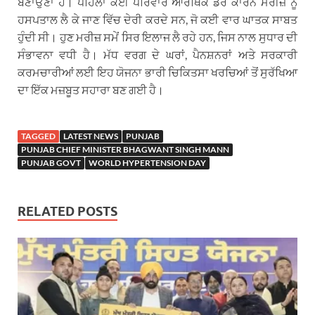
ਬਣਾਉਣਾ ਹੈ। ਪਹਿਲਾਂ ਕਈ ਪਰਿਵਾਰ ਆਰਥਿਕ ਡਰ ਕਾਰਨ ਮਰੀਜ਼ ਨੂੰ
ਹਸਪਤਾਲ ਲੈ ਕੇ ਜਾਣ ਵਿੱਚ ਦੇਰੀ ਕਰਦੇ ਸਨ, ਜੋ ਕਈ ਵਾਰ ਘਾਤਕ ਸਾਬਤ
ਹੁੰਦੀ ਸੀ। ਹੁਣ ਮਰੀਜ਼ ਸਮੇਂ ਸਿਰ ਇਲਾਜ ਲੈ ਰਹੇ ਹਨ, ਜਿਸ ਨਾਲ ਸੁਧਾਰ ਦੀ
ਸੰਭਾਵਨਾ ਵਧੀ ਹੈ। ਮੱਧ ਵਰਗ ਦੇ ਘਰਾਂ, ਪੈਨਸ਼ਨਰਾਂ ਅਤੇ ਸਰਕਾਰੀ
ਕਰਮਚਾਰੀਆਂ ਲਈ ਇਹ ਯੋਜਨਾ ਭਾਰੀ ਚਿਕਿਤਸਾ ਖਰਚਿਆਂ ਤੋਂ ਸੁਰੱਖਿਆ
ਦਾ ਇੱਕ ਮਜ਼ਬੂਤ ਸਹਾਰਾ ਬਣ ਗਈ ਹੈ।
TAGGED
LATEST NEWS
PUNJAB
PUNJAB CHIEF MINISTER BHAGWANT SINGH MANN
PUNJAB GOVT
WORLD HYPERTENSION DAY
RELATED POSTS