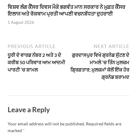
ਵਿਸ਼ਵ ਲੰਗ ਕੈਂਸਰ ਦਿਵਸ ਮੌਕੇ ਭਗਵੰਤ ਮਾਨ ਸਰਕਾਰ ਨੇ ਮੁਫ਼ਤ ਕੈਂਸਰ
ਇਲਾਜ ਅਤੇ ਰੋਕਥਾਮ ਪ੍ਰਤੀ ਆਪਣੀ ਵਚਨਬੱਧਤਾ ਦੁਹਰਾਈ
1 August 2026
PREVIOUS ARTICLE
NEXT ARTICLE
ਧੂਰੀ ਦੇ ਵਾਰਡ ਨੰਬਰ 2 ਅਤੇ 3 ਦੇ
ਗੁਰਦਾਸਪੁਰ ਵਿਖੇ ਗ੍ਰਨੇਡ ਸੁੱਟਣ ਦੇ
ਕਰੀਬ 50 ਪਰਿਵਾਰ ਆਮ ਆਦਮੀ
ਮਾਮਲੇ ‘ਚ ਤਿੰਨ ਮੁਲਜ਼ਮ
ਪਾਰਟੀ ‘ਚ ਸ਼ਾਮਲ
ਗ੍ਰਿਫ਼ਤਾਰ; ਮੁਲਜ਼ਮਾਂ ਕੋਲੋਂ ਇੱਕ ਹੋਰ
ਗ੍ਰਨੇਡ ਬਰਾਮਦ
Leave a Reply
Your email address will not be published.
Required fields are
marked
*