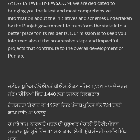
At
DAILYTWEETNEWS.COM
, we are dedicated to
bringing you the latest and most comprehensive
information about the initiatives and schemes undertaken
by the Punjab government to transform the state into a
better place for its residents. Our mission is to keep you
informed about the progressive steps and impactful
projects that contribute to the overall development of
Punjab.
ਜਲੰਧਰ ਪੁਲਿਸ ਵੱਲੋਂ ਐਨਡੀਪੀਐੱਸ ਐਕਟ ਤਹਿਤ 1,201 ਮਾਮਲੇ ਦਰਜ,
ਸੱਤ ਮਹੀਨਿਆਂ ਵਿੱਚ 1,440 ਨਸ਼ਾ ਤਸਕਰ ਗ੍ਰਿਫ਼ਤਾਰ
ਗੈਂਗਸਟਰਾਂ ‘ਤੇ ਵਾਰ ਦਾ 199ਵਾਂ ਦਿਨ: ਪੰਜਾਬ ਪੁਲਿਸ ਵੱਲੋਂ 731 ਥਾਈਂ
ਛਾਪੇਮਾਰੀ; 429 ਕਾਬੂ
ਹਮਾਰੇ ਰਾਮ’ ਨਾਟਕ ਦੇ ਮੰਚਨ ਦੀ ਸ਼ੁਰੂਆਤ ਮੋਹਾਲੀ ਤੋਂ ਹੋਈ; ਪੰਜਾਬ
ਸਰਕਾਰ ਪੂਰੇ ਸੂਬੇ ਵਿੱਚ 41 ਸ਼ੋਅ ਕਰਵਾਏਗੀ: ਮੁੱਖ ਮੰਤਰੀ ਭਗਵੰਤ ਸਿੰਘ
ਮਾਨ