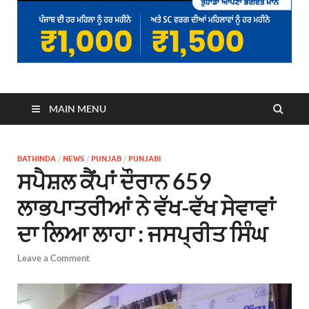
MAIN MENU
BATHINDA
/
NEWS
/
PUNJAB
/
PUNJABI
ਸਪੈਸ਼ਲ ਕੈਂਪਾਂ ਦੌਰਾਨ 659
ਲਾਭਪਾਤਰੀਆਂ ਨੇ ਵੱਖ-ਵੱਖ ਸੇਵਾਵਾਂ
ਦਾ ਲਿਆ ਲਾਹਾ : ਜਸਪ੍ਰੀਤ ਸਿੰਘ
Leave a Comment