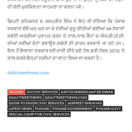
ਦੀ ਕੋਈ ਮੁਸ਼ਕਿਲ ਦਾ ਸਾਹਮਣਾ ਨਾ ਕਰਨਾ ਪਵੇ।
ਡਿਪਟੀ ਕਮਿਸ਼ਨਰ ਸ. ਜਸਪ੍ਰੀਤ ਸਿੰਘ ਨੇ ਇਹ ਵੀ ਦੱਸਿਆ ਕਿ ਪੰਜਾਬ
ਸਰਕਾਰ ਵੱਲੋਂ ਘਰ-ਘਰ ਜਾ ਕੇ ਦੇਣੀਆਂ ਸ਼ੁਰੂ ਕੀਤੀਆਂ ਗਈਆਂ 44 ਸੇਵਾਵਾਂ
ਸਬੰਧੀ ਅਰਜ਼ੀਆਂ ਪ੍ਰਾਪਤ ਕਰਨ ਦੇ ਨਾਲ-ਨਾਲ ਕੈਂਪਾਂ ਚ ਐਸ.ਜੀ.ਪੀ.ਸੀ.
ਦੀਆਂ ਨਵੀਂਆਂ ਵੋਟਾਂ ਬਣਾਉਣ ਸਬੰਧੀ ਵੀ ਫਾਰਮ ਭਰਵਾਏ ਜਾ ਰਹੇ ਹਨ।
ਇਸ ਤੋਂ ਇਲਾਵਾ ਸਰਕਾਰ ਵਲੋਂ ਜਾਰੀ ਕੀਤੇ ਗਏ ਟੋਲ ਫ਼ਰੀ ਨੰਬਰ 1076 ’ਤੇ
ਕਾਲ ਕਰਕੇ ਇਨ੍ਹਾਂ ਸਕੀਮਾਂ ਦਾ ਲਾਹਾ ਲਿਆ ਜਾ ਸਕਦਾ ਹੈ।
dailytweetnews.com
TAGGED
43 CIVIC SERVICES
AAP DI SARKAR AAP DE DWAR
DAILYTWEETNEWS
DAILYTWEETNEWS.COM
DOOR TO DOOR CIVIC SERVICES
JASPREET SINGH IAS
LATEST NEWS
PUNJAB
PUNJAB GOVERNMENT
PUNJAB GOVT
SPECIAL CAMP FOR CIVIC SERVICES