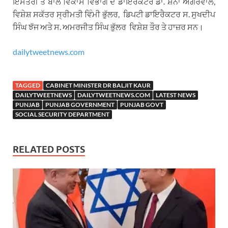
ਇਸਤਰੀ ਤੇ ਬਾਲ ਵਿਕਾਸ ਵਿਭਾਗ ਦੇ ਡਾਇਰੈਕਟਰ ਡਾ. ਸ਼ੇਨਾ ਅਗਰਵਾਲ,
ਵਿਸ਼ੇਸ਼ ਸਕੱਤਰ ਸ੍ਰੀਮਤੀ ਵਿੰਮੀ ਭੁੱਲਰ, ਡਿਪਟੀ ਡਾਇਰੈਕਟਰ ਸ. ਸੁਖਦੀਪ
ਸਿੰਘ ਝੱਜ ਅਤੇ ਸ. ਅਮਰਜੀਤ ਸਿੰਘ ਭੁੱਲਰ ਵਿਸ਼ੇਸ਼ ਤੌਰ ਤੇ ਹਾਜ਼ਰ ਸਨ।
dailytweetnews.com
TAGGED
CABINET MINISTER DR BALJIT KAUR
DAILYTWEETNEWS
DAILYTWEETNEWS.COM
LATEST NEWS
PUNJAB
PUNJAB GOVERNMENT
PUNJAB GOVT
SOCIAL SECURITY DEPARTMENT
RELATED POSTS