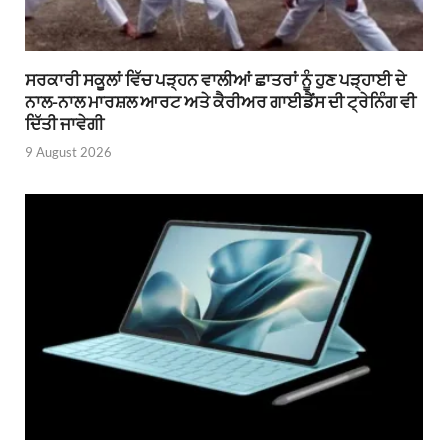
ਸਰਕਾਰੀ ਸਕੂਲਾਂ ਵਿੱਚ ਪੜ੍ਹਨ ਵਾਲੀਆਂ ਛਾਤਰਾਂ ਨੂੰ ਹੁਣ ਪੜ੍ਹਾਈ ਦੇ
ਨਾਲ-ਨਾਲ ਮਾਰਸ਼ਲ ਆਰਟ ਅਤੇ ਕੈਰੀਅਰ ਗਾਈਡੈਂਸ ਦੀ ਟ੍ਰੇਨਿੰਗ ਵੀ
ਦਿੱਤੀ ਜਾਵੇਗੀ
9 August 2026