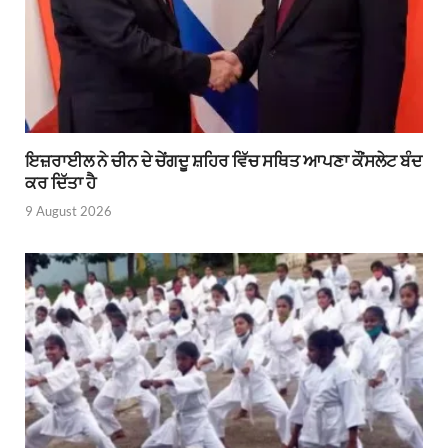
ਇਜ਼ਰਾਈਲ ਨੇ ਚੀਨ ਦੇ ਚੇਂਗਦੂ ਸ਼ਹਿਰ ਵਿੱਚ ਸਥਿਤ ਆਪਣਾ ਕੌਂਸਲੇਟ ਬੰਦ
ਕਰ ਦਿੱਤਾ ਹੈ
9 August 2026