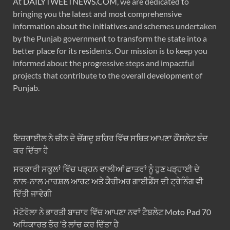
At
DAILYTWEETNEWS.COM
, we are dedicated to
bringing you the latest and most comprehensive
information about the initiatives and schemes undertaken
by the Punjab government to transform the state into a
better place for its residents. Our mission is to keep you
informed about the progressive steps and impactful
projects that contribute to the overall development of
Punjab.
ਇਜ਼ਰਾਈਲ ਨੇ ਚੀਨ ਦੇ ਚੇਂਗਦੂ ਸ਼ਹਿਰ ਵਿੱਚ ਸਥਿਤ ਆਪਣਾ ਕੌਂਸਲੇਟ ਬੰਦ
ਕਰ ਦਿੱਤਾ ਹੈ
ਸਰਕਾਰੀ ਸਕੂਲਾਂ ਵਿੱਚ ਪੜ੍ਹਨ ਵਾਲੀਆਂ ਛਾਤਰਾਂ ਨੂੰ ਹੁਣ ਪੜ੍ਹਾਈ ਦੇ
ਨਾਲ-ਨਾਲ ਮਾਰਸ਼ਲ ਆਰਟ ਅਤੇ ਕੈਰੀਅਰ ਗਾਈਡੈਂਸ ਦੀ ਟ੍ਰੇਨਿੰਗ ਵੀ
ਦਿੱਤੀ ਜਾਵੇਗੀ
ਮੋਟੋਰੋਲਾ ਨੇ ਭਾਰਤੀ ਬਾਜ਼ਾਰ ਵਿੱਚ ਆਪਣਾ ਨਵਾਂ ਟੈਬਲੇਟ Moto Pad 70
ਅਧਿਕਾਰਤ ਤੌਰ ‘ਤੇ ਲਾਂਚ ਕਰ ਦਿੱਤਾ ਹੈ