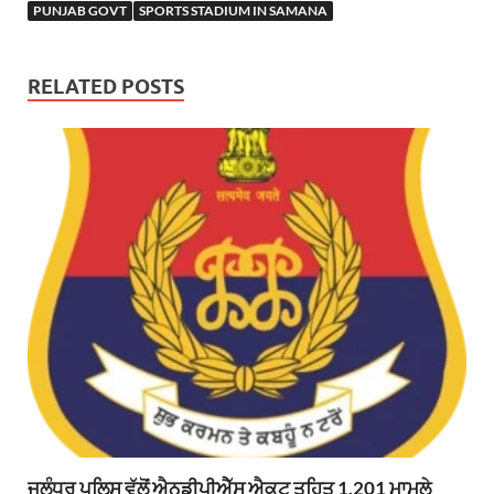
PUNJAB GOVT
SPORTS STADIUM IN SAMANA
RELATED POSTS
ਜਲੰਧਰ ਪੁਲਿਸ ਵੱਲੋਂ ਐਨਡੀਪੀਐੱਸ ਐਕਟ ਤਹਿਤ 1,201 ਮਾਮਲੇ