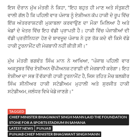
ਇਸ ਦੌਰਾਨ ਮੁੱਖ ਮੰਤਰੀ ਨੇ ਕਿਹਾ, “ਇਹ ਬਹੁਤ ਹੀ ਮਾਣ ਅਤੇ ਸੰਤੁਸ਼ਟੀ
ਵਾਲੀ ਗੱਲ ਹੈ ਕਿ ਪਹਿਲੀ ਵਾਰ ਪੰਜਾਬ ਨੂੰ ਏਸ਼ੀਅਨ ਕੱਪ ਹਾਕੀ ਦੇ ਰੂਪ ਵਿੱਚ
ਇੱਕ ਅੰਤਰਰਾਸ਼ਟਰੀ ਮੁਕਾਬਲਾ ਕਰਵਾਉਣ ਦਾ ਮੌਕਾ ਮਿਲਿਆ ਹੈ ਅਤੇ
ਖੇਡਾਂ ਦੇ ਖੇਤਰ ਵਿੱਚ ਇਹ ਵੱਡੀ ਪ੍ਰਾਪਤੀ ਹੈ। ਹਾਕੀ ਵਿੱਚ ਪੰਜਾਬੀਆਂ ਦੀ
ਵੱਡੀ ਪ੍ਰਤੀਨਿਧਤਾ ਹੋਣ ਦੇ ਬਾਵਜੂਦ ਪੰਜਾਬ ਨੇ ਹੁਣ ਤੱਕ ਕਦੇ ਵੀ ਕਿਸੇ ਵੱਡੇ
ਹਾਕੀ ਟੂਰਨਾਮੈਂਟ ਦੀ ਮੇਜ਼ਬਾਨੀ ਨਹੀਂ ਕੀਤੀ ਸੀ।”
ਮੁੱਖ ਮੰਤਰੀ ਭਗਵੰਤ ਸਿੰਘ ਮਾਨ ਨੇ ਆਖਿਆ, “ਪੰਜਾਬ ਪਹਿਲੀ ਵਾਰ
ਅਕਤੂਬਰ ਵਿੱਚ ਏਸ਼ੀਅਨ ਚੈਂਪੀਅਨਜ਼ ਟਰਾਫ਼ੀ ਦੀ ਮੇਜ਼ਬਾਨੀ ਕਰੇਗਾ। ਇਹ
ਏਸ਼ੀਆ ਦਾ ਸਭ ਤੋਂ ਵੱਕਾਰੀ ਹਾਕੀ ਟੂਰਨਾਮੈਂਟ ਹੈ, ਜਿਸ ਤਹਿਤ ਮੈਚ ਬਲਬੀਰ
ਸਿੰਘ ਸੀਨੀਅਰ ਹਾਕੀ ਸਟੇਡੀਅਮ ਮੁਹਾਲੀ ਅਤੇ ਸੁਰਜੀਤ ਹਾਕੀ
ਸਟੇਡੀਅਮ, ਜਲੰਧਰ ਵਿਖੇ ਖੇਡੇ ਜਾਣਗੇ।”
TAGGED
CHIEF MINISTER BHAGWANT SINGH MANN LAID THE FOUNDATION
STONE FOR A SPORTS STADIUM IN SAMANA
LATEST NEWS
PUNJAB
PUNJAB CHIEF MINISTER BHAGWANT SINGH MANN