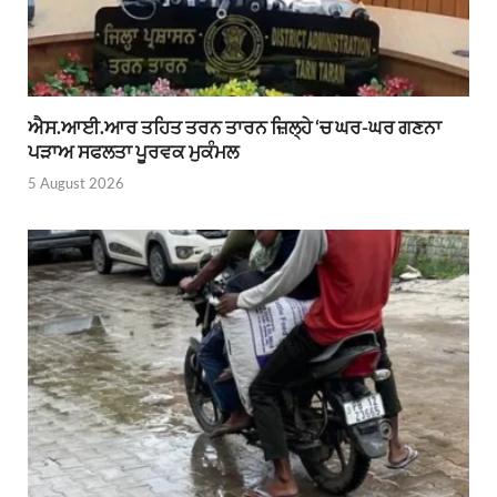
ਐਸ.ਆਈ.ਆਰ ਤਹਿਤ ਤਰਨ ਤਾਰਨ ਜ਼ਿਲ੍ਹੇ ‘ਚ ਘਰ-ਘਰ ਗਣਨਾ
ਪੜਾਅ ਸਫਲਤਾ ਪੂਰਵਕ ਮੁਕੰਮਲ
5 August 2026