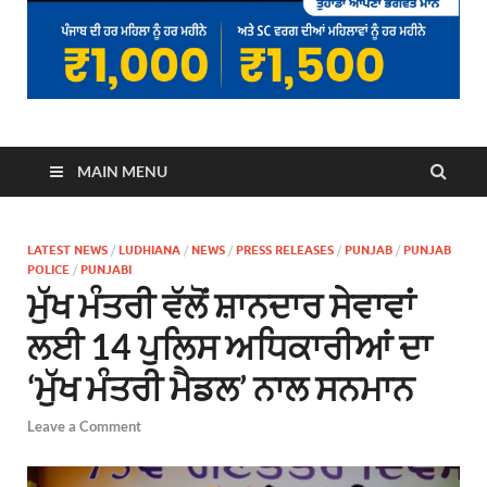
MAIN MENU
LATEST NEWS
/
LUDHIANA
/
NEWS
/
PRESS RELEASES
/
PUNJAB
/
PUNJAB
POLICE
/
PUNJABI
ਮੁੱਖ ਮੰਤਰੀ ਵੱਲੋਂ ਸ਼ਾਨਦਾਰ ਸੇਵਾਵਾਂ
ਲਈ 14 ਪੁਲਿਸ ਅਧਿਕਾਰੀਆਂ ਦਾ
‘ਮੁੱਖ ਮੰਤਰੀ ਮੈਡਲ’ ਨਾਲ ਸਨਮਾਨ
Leave a Comment