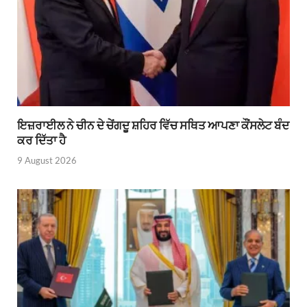
ਇਜ਼ਰਾਈਲ ਨੇ ਚੀਨ ਦੇ ਚੇਂਗਦੂ ਸ਼ਹਿਰ ਵਿੱਚ ਸਥਿਤ ਆਪਣਾ ਕੌਂਸਲੇਟ ਬੰਦ
ਕਰ ਦਿੱਤਾ ਹੈ
9 August 2026