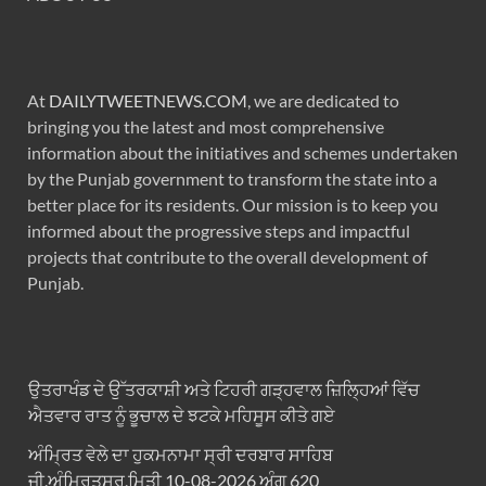
At
DAILYTWEETNEWS.COM
, we are dedicated to
bringing you the latest and most comprehensive
information about the initiatives and schemes undertaken
by the Punjab government to transform the state into a
better place for its residents. Our mission is to keep you
informed about the progressive steps and impactful
projects that contribute to the overall development of
Punjab.
ਉਤਰਾਖੰਡ ਦੇ ਉੱਤਰਕਾਸ਼ੀ ਅਤੇ ਟਿਹਰੀ ਗੜ੍ਹਵਾਲ ਜ਼ਿਲ੍ਹਿਆਂ ਵਿੱਚ
ਐਤਵਾਰ ਰਾਤ ਨੂੰ ਭੂਚਾਲ ਦੇ ਝਟਕੇ ਮਹਿਸੂਸ ਕੀਤੇ ਗਏ
ਅੰਮ੍ਰਿਤ ਵੇਲੇ ਦਾ ਹੁਕਮਨਾਮਾ ਸ੍ਰੀ ਦਰਬਾਰ ਸਾਹਿਬ
ਜੀ,ਅੰਮ੍ਰਿਤਸਰ,ਮਿਤੀ 10-08-2026 ਅੰਗ 620