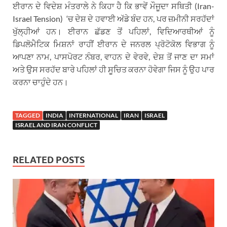
ਈਰਾਨ ਦੇ ਵਿਦੇਸ਼ ਮੰਤਰਾਲੇ ਨੇ ਕਿਹਾ ਹੈ ਕਿ ਭਾਵੇਂ ਮੌਜੂਦਾ ਸਥਿਤੀ (Iran-
Israel Tension) ‘ਚ ਦੇਸ਼ ਦੇ ਹਵਾਈ ਅੱਡੇ ਬੰਦ ਹਨ, ਪਰ ਜ਼ਮੀਨੀ ਸਰਹੱਦਾਂ
ਖੁੱਲ੍ਹੀਆਂ ਹਨ। ਈਰਾਨ ਛੱਡਣ ਤੋਂ ਪਹਿਲਾਂ, ਵਿਦਿਆਰਥੀਆਂ ਨੂੰ
ਡਿਪਲੋਮੈਟਿਕ ਮਿਸ਼ਨਾਂ ਰਾਹੀਂ ਈਰਾਨ ਦੇ ਜਨਰਲ ਪ੍ਰੋਟੋਕੋਲ ਵਿਭਾਗ ਨੂੰ
ਆਪਣਾ ਨਾਮ, ਪਾਸਪੋਰਟ ਨੰਬਰ, ਵਾਹਨ ਦੇ ਵੇਰਵੇ, ਦੇਸ਼ ਤੋਂ ਜਾਣ ਦਾ ਸਮਾਂ
ਅਤੇ ਉਸ ਸਰਹੱਦ ਬਾਰੇ ਪਹਿਲਾਂ ਹੀ ਸੂਚਿਤ ਕਰਨਾ ਹੋਵੇਗਾ ਜਿਸ ਨੂੰ ਉਹ ਪਾਰ
ਕਰਨਾ ਚਾਹੁੰਦੇ ਹਨ।
TAGGED
INDIA
INTERNATIONAL
IRAN
ISRAEL
ISRAEL AND IRAN CONFLICT
RELATED POSTS