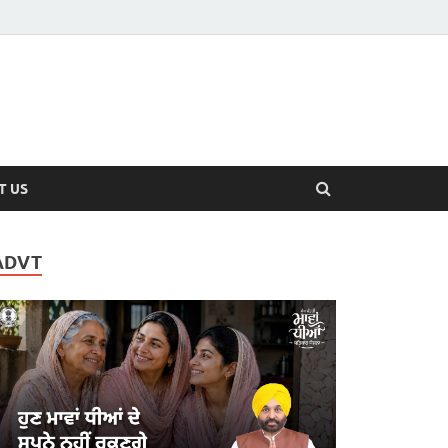
T US
ADVT