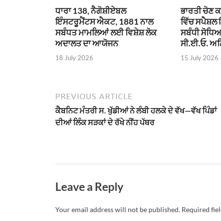
ਧਾਰਾ 138, ਨੈਗੋਸ਼ੀਏਬਲ
ਭਾਰਤੀ ਚੋਣ ਕ
ਇੰਸਟਰੂਮੈਂਟਸ ਐਕਟ, 1881 ਨਾਲ
ਵਿੱਚ ਸਪੈਸ਼ਲ 
ਸਬੰਧਤ ਮਾਮਲਿਆਂ ਲਈ ਵਿਸ਼ੇਸ਼ ਲੋਕ
ਸਬੰਧੀ ਸੋਧਿ
ਅਦਾਲਤ ਦਾ ਆਯੋਜਨ
ਸੀ.ਈ.ਓ. ਅਨ
18 July 2026
15 July 2026
PREVIOUS ARTICLE
ਕੈਬਨਿਟ ਮੰਤਰੀ ਸ. ਖੁੱਡੀਆਂ ਨੇ ਲੰਬੀ ਹਲਕੇ ਦੇ ਵੱਖ—ਵੱਖ ਪਿੰਡਾਂ
ਦੀਆਂ ਲਿੰਕ ਸੜਕਾਂ ਦੇ ਰੱਖੇ ਨੀਂਹ ਪੱਥਰ
Leave a Reply
Your email address will not be published.
Required fie