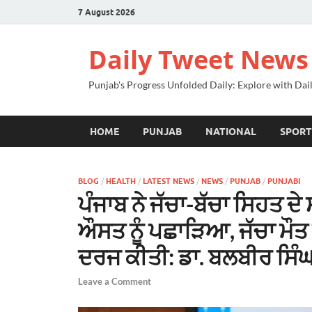
7 August 2026
Daily Tweet News
Punjab's Progress Unfolded Daily: Explore with Da
HOME
PUNJAB
NATIONAL
SPORT
BLOG
/
HEALTH
/
LATEST NEWS
/
NEWS
/
PUNJAB
/
PUNJABI
ਪੰਜਾਬ ਨੇ ਜੱਚਾ-ਬੱਚਾ ਸਿਹਤ ਦੇ ਸ
ਔਸਤ ਨੂੰ ਪਛਾੜਿਆ, ਜੱਚਾ ਮੌਤ
ਦਰਜ ਕੀਤੀ: ਡਾ. ਬਲਬੀਰ ਸਿੰ
Leave a Comment