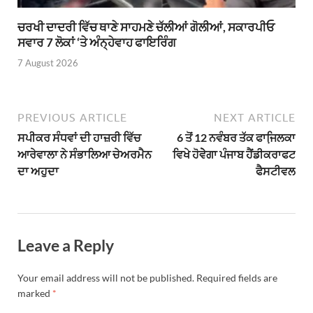
ਚਰਖੀ ਦਾਦਰੀ ਵਿੱਚ ਥਾਣੇ ਸਾਹਮਣੇ ਚੱਲੀਆਂ ਗੋਲੀਆਂ, ਸਕਾਰਪੀਓ
ਸਵਾਰ 7 ਲੋਕਾਂ ‘ਤੇ ਅੰਨ੍ਹੇਵਾਹ ਫਾਇਰਿੰਗ
7 August 2026
PREVIOUS ARTICLE
NEXT ARTICLE
ਸਪੀਕਰ ਸੰਧਵਾਂ ਦੀ ਹਾਜ਼ਰੀ ਵਿੱਚ
6 ਤੋਂ 12 ਨਵੰਬਰ ਤੱਕ ਫਾਜਿ਼ਲਕਾ
ਆਰੇਵਾਲਾ ਨੇ ਸੰਭਾਲਿਆ ਚੇਅਰਮੈਨ
ਵਿਖੇ ਹੋਵੇੇਗਾ ਪੰਜਾਬ ਹੈਂਡੀਕਰਾਫਟ
ਦਾ ਅਹੁਦਾ
ਫੈਸਟੀਵਲ
Leave a Reply
Your email address will not be published.
Required fields are
marked
*