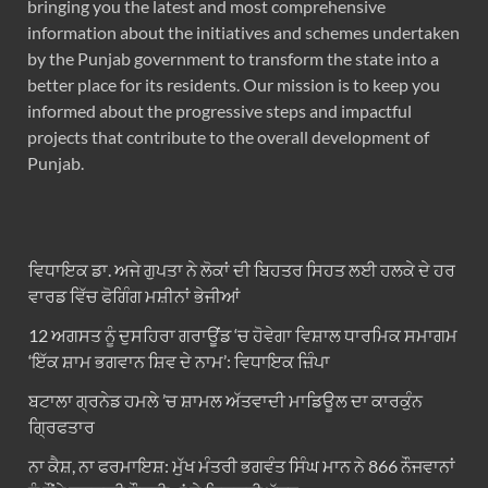
bringing you the latest and most comprehensive
information about the initiatives and schemes undertaken
by the Punjab government to transform the state into a
better place for its residents. Our mission is to keep you
informed about the progressive steps and impactful
projects that contribute to the overall development of
Punjab.
ਵਿਧਾਇਕ ਡਾ. ਅਜੇ ਗੁਪਤਾ ਨੇ ਲੋਕਾਂ ਦੀ ਬਿਹਤਰ ਸਿਹਤ ਲਈ ਹਲਕੇ ਦੇ ਹਰ
ਵਾਰਡ ਵਿੱਚ ਫੋਗਿੰਗ ਮਸ਼ੀਨਾਂ ਭੇਜੀਆਂ
12 ਅਗਸਤ ਨੂੰ ਦੁਸਹਿਰਾ ਗਰਾਊਂਡ ‘ਚ ਹੋਵੇਗਾ ਵਿਸ਼ਾਲ ਧਾਰਮਿਕ ਸਮਾਗਮ
‘ਇੱਕ ਸ਼ਾਮ ਭਗਵਾਨ ਸ਼ਿਵ ਦੇ ਨਾਮ’: ਵਿਧਾਇਕ ਜ਼ਿੰਪਾ
ਬਟਾਲਾ ਗ੍ਰਨੇਡ ਹਮਲੇ ’ਚ ਸ਼ਾਮਲ ਅੱਤਵਾਦੀ ਮਾਡਿਊਲ ਦਾ ਕਾਰਕੁੰਨ
ਗ੍ਰਿਫਤਾਰ
ਨਾ ਕੈਸ਼, ਨਾ ਫਰਮਾਇਸ਼: ਮੁੱਖ ਮੰਤਰੀ ਭਗਵੰਤ ਸਿੰਘ ਮਾਨ ਨੇ 866 ਨੌਜਵਾਨਾਂ