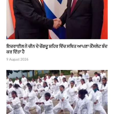
ਇਜ਼ਰਾਈਲ ਨੇ ਚੀਨ ਦੇ ਚੇਂਗਦੂ ਸ਼ਹਿਰ ਵਿੱਚ ਸਥਿਤ ਆਪਣਾ ਕੌਂਸਲੇਟ ਬੰਦ
ਕਰ ਦਿੱਤਾ ਹੈ
9 August 2026