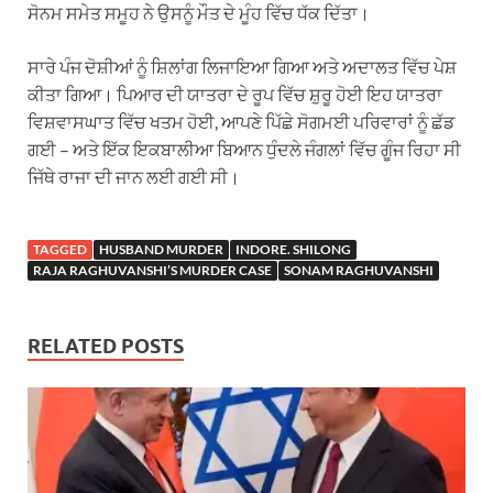
ਸੋਨਮ ਸਮੇਤ ਸਮੂਹ ਨੇ ਉਸਨੂੰ ਮੌਤ ਦੇ ਮੂੰਹ ਵਿੱਚ ਧੱਕ ਦਿੱਤਾ।
ਸਾਰੇ ਪੰਜ ਦੋਸ਼ੀਆਂ ਨੂੰ ਸ਼ਿਲਾਂਗ ਲਿਜਾਇਆ ਗਿਆ ਅਤੇ ਅਦਾਲਤ ਵਿੱਚ ਪੇਸ਼
ਕੀਤਾ ਗਿਆ। ਪਿਆਰ ਦੀ ਯਾਤਰਾ ਦੇ ਰੂਪ ਵਿੱਚ ਸ਼ੁਰੂ ਹੋਈ ਇਹ ਯਾਤਰਾ
ਵਿਸ਼ਵਾਸਘਾਤ ਵਿੱਚ ਖਤਮ ਹੋਈ, ਆਪਣੇ ਪਿੱਛੇ ਸੋਗਮਈ ਪਰਿਵਾਰਾਂ ਨੂੰ ਛੱਡ
ਗਈ – ਅਤੇ ਇੱਕ ਇਕਬਾਲੀਆ ਬਿਆਨ ਧੁੰਦਲੇ ਜੰਗਲਾਂ ਵਿੱਚ ਗੂੰਜ ਰਿਹਾ ਸੀ
ਜਿੱਥੇ ਰਾਜਾ ਦੀ ਜਾਨ ਲਈ ਗਈ ਸੀ।
TAGGED
HUSBAND MURDER
INDORE. SHILONG
RAJA RAGHUVANSHI’S MURDER CASE
SONAM RAGHUVANSHI
RELATED POSTS