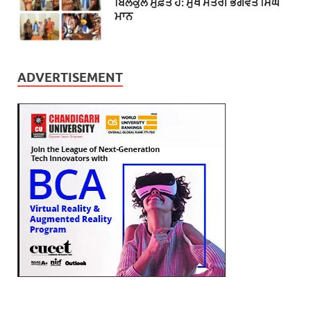
ਬਿਲਕੁਲ ਮੁਫ਼ਤ ਹੈ: ਮੁੱਖ ਮੰਤਰੀ ਭਗਵੰਤ ਸਿੰਘ
ਮਾਨ
ADVERTISEMENT