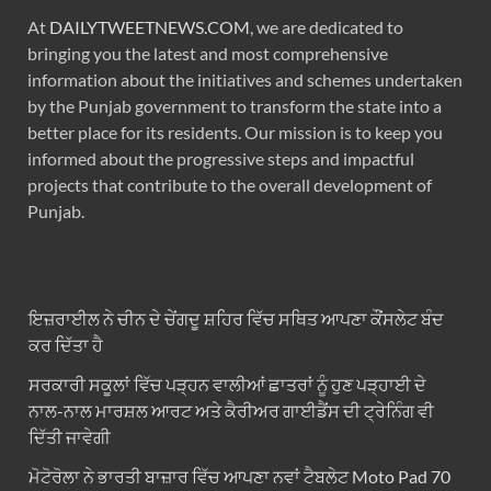
At
DAILYTWEETNEWS.COM
, we are dedicated to
bringing you the latest and most comprehensive
information about the initiatives and schemes undertaken
by the Punjab government to transform the state into a
better place for its residents. Our mission is to keep you
informed about the progressive steps and impactful
projects that contribute to the overall development of
Punjab.
ਇਜ਼ਰਾਈਲ ਨੇ ਚੀਨ ਦੇ ਚੇਂਗਦੂ ਸ਼ਹਿਰ ਵਿੱਚ ਸਥਿਤ ਆਪਣਾ ਕੌਂਸਲੇਟ ਬੰਦ
ਕਰ ਦਿੱਤਾ ਹੈ
ਸਰਕਾਰੀ ਸਕੂਲਾਂ ਵਿੱਚ ਪੜ੍ਹਨ ਵਾਲੀਆਂ ਛਾਤਰਾਂ ਨੂੰ ਹੁਣ ਪੜ੍ਹਾਈ ਦੇ
ਨਾਲ-ਨਾਲ ਮਾਰਸ਼ਲ ਆਰਟ ਅਤੇ ਕੈਰੀਅਰ ਗਾਈਡੈਂਸ ਦੀ ਟ੍ਰੇਨਿੰਗ ਵੀ
ਦਿੱਤੀ ਜਾਵੇਗੀ
ਮੋਟੋਰੋਲਾ ਨੇ ਭਾਰਤੀ ਬਾਜ਼ਾਰ ਵਿੱਚ ਆਪਣਾ ਨਵਾਂ ਟੈਬਲੇਟ Moto Pad 70