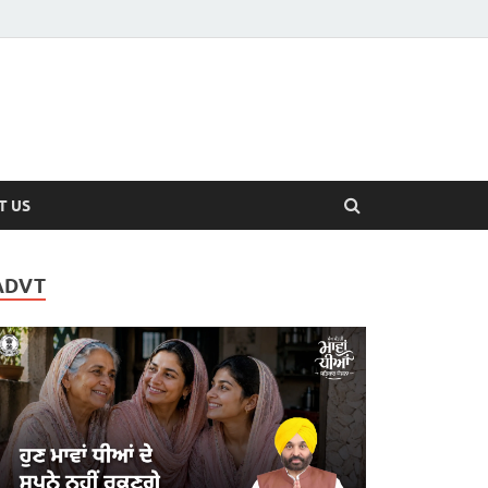
T US
ADVT