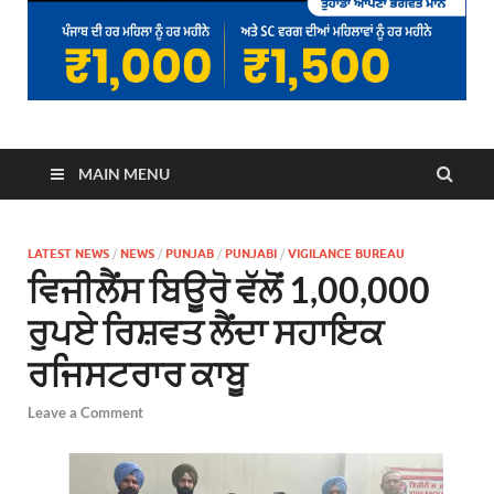
MAIN MENU
LATEST NEWS
/
NEWS
/
PUNJAB
/
PUNJABI
/
VIGILANCE BUREAU
ਵਿਜੀਲੈਂਸ ਬਿਊਰੋ ਵੱਲੋਂ 1,00,000
ਰੁਪਏ ਰਿਸ਼ਵਤ ਲੈਂਦਾ ਸਹਾਇਕ
ਰਜਿਸਟਰਾਰ ਕਾਬੂ
Leave a Comment